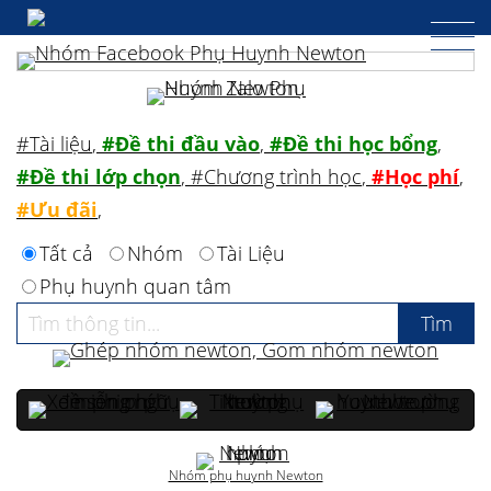
#Tài liệu
,
#Đề thi đầu vào
,
#Đề thi học bổng
,
#Đề thi lớp chọn
,
#Chương trình học
,
#Học phí
,
#Ưu đãi
,
Tất cả
Nhóm
Tài Liệu
Phụ huynh quan tâm
Nhóm phụ huynh Newton