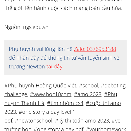
thế giới tiến hành cuộc cách mạng toàn cầu hóa.
Nguồn: ngs.edu.vn
Phụ huynh vui lòng liên hệ
Zalo: 0376953188
để nhận đầy đủ thông tin tư vấn tuyển sinh về
trường Newton
tại đây
#Phụ huynh Hoàng Quốc Việt
,
#school
,
#debating
challenge
,
#www.hoc10com
,
#amo 2023
,
#Phụ
huynh Thanh Hà
,
#tìm nhóm cs4
,
#cuộc thi amo
2023
,
#one story a day level 1
pdf
,
#newtonschool
,
#kỳ thi toán amo 2023
,
#vẽ
trường học
,
#one story a day pdf
,
#yourhomework