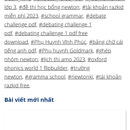
lớp 3
,
#đề thi học bổng newton
,
#tài khoản razkid
miễn phí 2023
,
#school grammar
,
#debate
challenge pdf
,
#debating challenge 1
pdf
,
#debating challenge 1 pdf free
download
,
#Phụ Huynh Vĩnh Phúc
,
#bảng chữ cái
tiếng anh pdf
,
#Phụ huynh Goldmark
,
#ghép
nhóm newton
,
#lịch thi amo 2023
,
#oxford
phonics world 1 flipbuilder
,
#trường
newton
,
#gramma school
,
#newtonki
,
#tài khoản
razkid free
,
Bài viết mới nhất