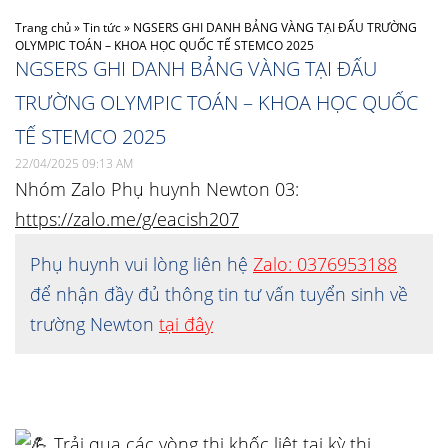
Trang chủ
»
Tin tức
»
NGSERS GHI DANH BẢNG VÀNG TẠI ĐẤU TRƯỜNG
OLYMPIC TOÁN – KHOA HỌC QUỐC TẾ STEMCO 2025 ️
NGSERS GHI DANH BẢNG VÀNG TẠI ĐẤU
TRƯỜNG OLYMPIC TOÁN – KHOA HỌC QUỐC
TẾ STEMCO 2025 ️
22/04/2025 09:13 AM
Nhóm Zalo Phụ huynh Newton 03:
https://zalo.me/g/eacish207
Phụ huynh vui lòng liên hệ
Zalo: 0376953188
để nhận đầy đủ thông tin tư vấn tuyển sinh về
trường Newton
tại đây
T
rải qua các vòng thi khốc liệt tại kỳ thi