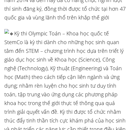
năm 2014 và đến nay đã có hàng chục nghìn lượt
thí sinh đăng ký, đồng thời được tổ chức tại hơn 47
quốc gia và vùng lãnh thổ trên khắp thế giới
Kỳ thi Olympic Toán – Khoa học quốc tế
StemCo là kỳ thi dành cho những học sinh quan
tâm đến STEM – chương trình học dựa trên triết lý
giáo dục học sinh về Khoa học (Science), Công
nghệ (Technology), Kỹ thuật (Engineering) và Toán
học (Math) theo cách tiếp cận liên ngành và ứng
dụng; nhằm rèn luyện cho học sinh tư duy tính
toán, tập trung vào ứng dụng các phương pháp
khoa học trong thế giới thực tế thông qua quá
trình giải quyết vấn đề. Kỳ thi được tổ chức nhằm
thúc đẩy tinh thần tích cực khám phá của học sinh
và phát triển các năng lực cần thiết trong điều kiện