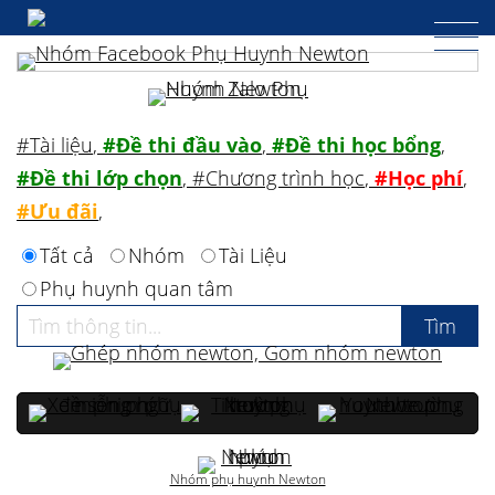
#Tài liệu
,
#Đề thi đầu vào
,
#Đề thi học bổng
,
#Đề thi lớp chọn
,
#Chương trình học
,
#Học phí
,
#Ưu đãi
,
Tất cả
Nhóm
Tài Liệu
Phụ huynh quan tâm
Nhóm phụ huynh Newton