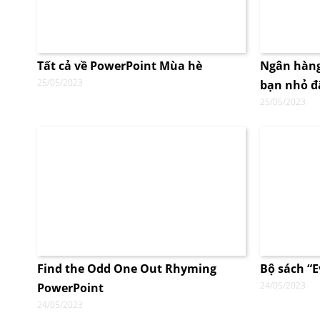
Tất cả về PowerPoint Mùa hè
Ngân hàng
25/05/2023
bạn nhỏ đâ
25/05/2023
Find the Odd One Out Rhyming
Bộ sách “E
24/05/2023
PowerPoint
24/05/2023