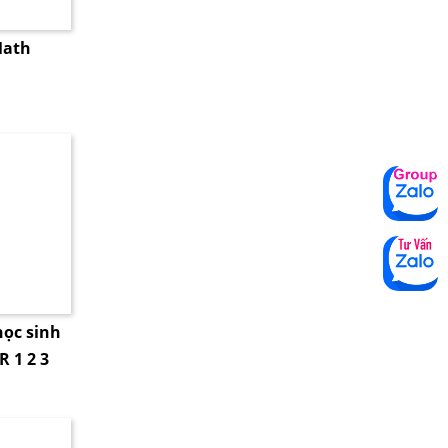
Math
học sinh
 1 2 3