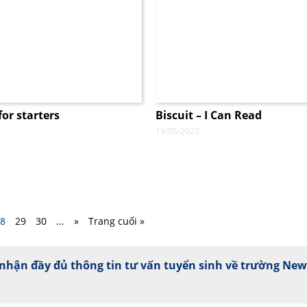
for starters
Biscuit – I Can Read
19/05/2023
8
29
30
...
»
Trang cuối »
nhận đầy đủ thông tin tư vấn tuyển sinh về trường Ne