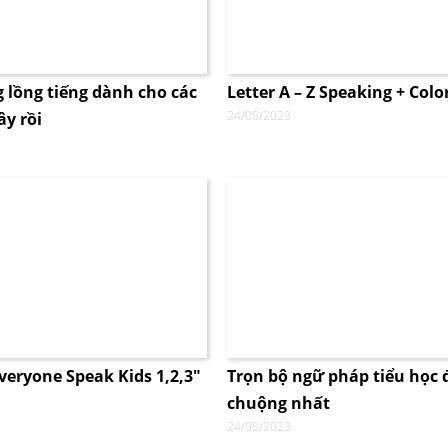
 lồng tiếng dành cho các
Letter A – Z Speaking + Colo
24/05/2023
y rồi
veryone Speak Kids 1,2,3″
Trọn bộ ngữ pháp tiểu học
chuộng nhất
24/05/2023