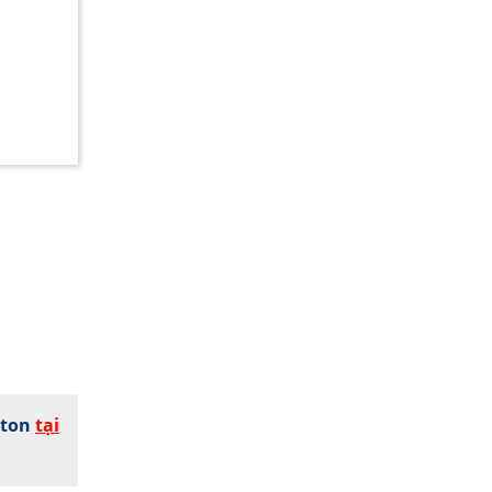
wton
tại