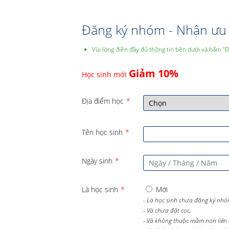
Đăng ký nhóm - Nhận ưu 
Vùi lòng điền đầy đủ thông tin bên dưới và bấm “
Giảm 10%
Học sinh mới
Địa điểm học
*
Tên học sinh
*
Ngày sinh
*
Là học sinh
*
Mới
- Là học sinh chưa đăng ký nhó
- Và chưa đặt cọc,
- Và không thuộc mầm non liên 