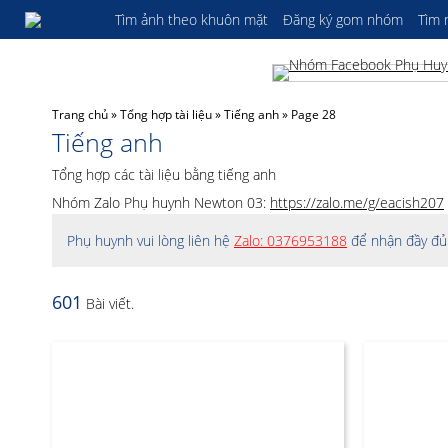
Tìm ảnh theo khuôn mặt
Đăng ký gom nhóm
Tìm
Trang chủ
»
Tổng hợp tài liệu
»
Tiếng anh
»
Page 28
Tiếng anh
Tổng hợp các tài liệu bằng tiếng anh
Nhóm Zalo Phụ huynh Newton 03:
https://zalo.me/g/eacish207
Phụ huynh vui lòng liên hệ
Zalo: 0376953188
để nhận đầy đủ 
601
Bài viết.