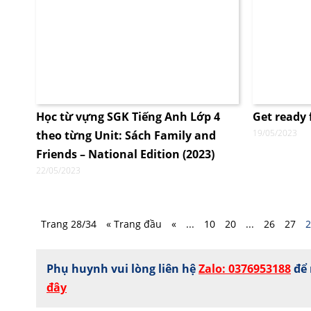
Học từ vựng SGK Tiếng Anh Lớp 4
Get ready 
19/05/2023
theo từng Unit: Sách Family and
Friends – National Edition (2023)
22/05/2023
Trang 28/34
« Trang đầu
«
...
10
20
...
26
27
2
Phụ huynh vui lòng liên hệ
Zalo: 0376953188
để 
đây