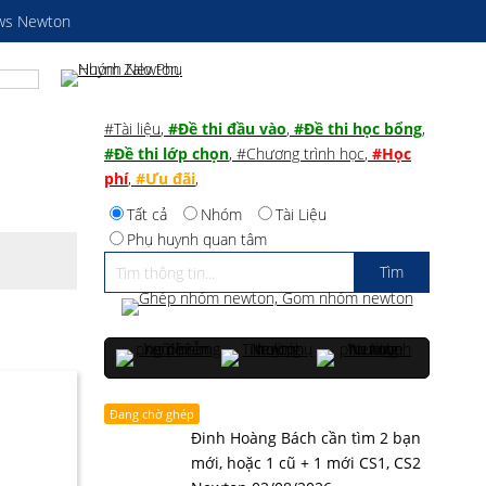
ws Newton
#Tài liệu
,
#Đề thi đầu vào
,
#Đề thi học bổng
,
#Đề thi lớp chọn
,
#Chương trình học
,
#Học
phí
,
#Ưu đãi
,
Tất cả
Nhóm
Tài Liệu
Phụ huynh quan tâm
Đang chờ ghép
Đinh Hoàng Bách cần tìm 2 bạn
mới, hoặc 1 cũ + 1 mới CS1, CS2