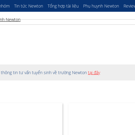
 nhóm
Tin tức Newton
Tổng hợp tài liệu
Phụ huynh Newton
Revie
thông tin tư vấn tuyển sinh về trường Newton
tại đây