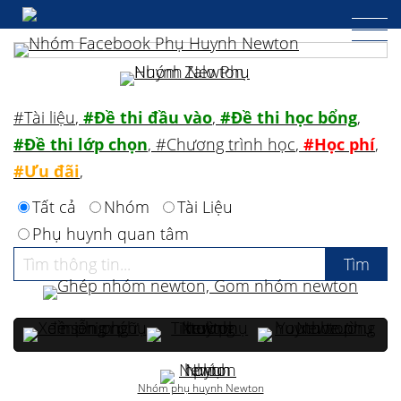
#Tài liệu
,
#Đề thi đầu vào
,
#Đề thi học bổng
,
#Đề thi lớp chọn
,
#Chương trình học
,
#Học phí
,
#Ưu đãi
,
Tất cả
Nhóm
Tài Liệu
Phụ huynh quan tâm
Nhóm phụ huynh Newton