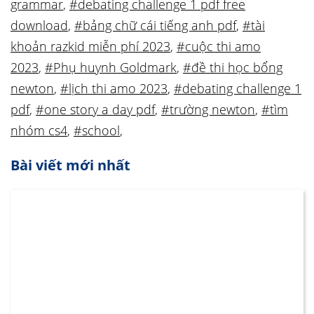
grammar
,
#debating challenge 1 pdf free
download
,
#bảng chữ cái tiếng anh pdf
,
#tài
khoản razkid miễn phí 2023
,
#cuộc thi amo
2023
,
#Phụ huynh Goldmark
,
#đề thi học bổng
newton
,
#lịch thi amo 2023
,
#debating challenge 1
pdf
,
#one story a day pdf
,
#trường newton
,
#tìm
nhóm cs4
,
#school
,
Bài viết mới nhất