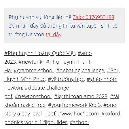
Phụ huynh vui lòng liên hệ
Zalo: 0376953188
để nhận đầy đủ thông tin tư vấn tuyển sinh về
trường Newton
tại đây
#Phụ huynh Hoàng Quốc Việt
,
#amo
2023
,
#newtonki
,
#Phụ huynh Thanh
Hà
,
#gramma school
,
#debating challenge
,
#Phụ
Huynh Vĩnh Phúc
,
#vẽ trường học
,
#ghép nhóm
newton
,
#debate challenge
pdf
,
#newtonschool
,
#kỳ thi toán amo 2023
,
#tài
khoản razkid free
,
#yourhomework lớp 3
,
#one
story a day level 1 pdf
,
#www.hoc10com
,
#oxford
phonics world 1 flipbuilder
,
#school