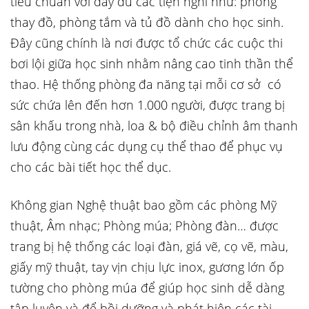
tiêu chuẩn với đầy đủ các tiện nghi như: phòng
thay đồ, phòng tắm và tủ đồ dành cho học sinh.
Đây cũng chính là nơi được tổ chức các cuộc thi
bơi lội giữa học sinh nhằm nâng cao tinh thần thể
thao. Hệ thống phòng đa năng tại mỗi cơ sở có
sức chứa lên đến hơn 1.000 người, được trang bị
sân khấu trong nhà, loa & bộ điều chỉnh âm thanh
lưu động cùng các dụng cụ thể thao để phục vụ
cho các bài tiết học thể dục.
Không gian Nghệ thuật bao gồm các phòng Mỹ
thuật, Âm nhạc; Phòng múa; Phòng đàn… được
trang bị hệ thống các loại đàn, giá vẽ, cọ vẽ, màu,
giấy mỹ thuật, tay vịn chịu lực inox, gương lớn ốp
tường cho phòng múa để giúp học sinh dễ dàng
tập luyện và để bồi dưỡng và phát hiện các tài