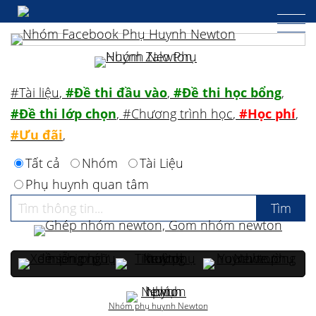
#Tài liệu
,
#Đề thi đầu vào
,
#Đề thi học bổng
,
#Đề thi lớp chọn
,
#Chương trình học
,
#Học phí
,
#Ưu đãi
,
Tất cả
Nhóm
Tài Liệu
Phụ huynh quan tâm
Nhóm phụ huynh Newton