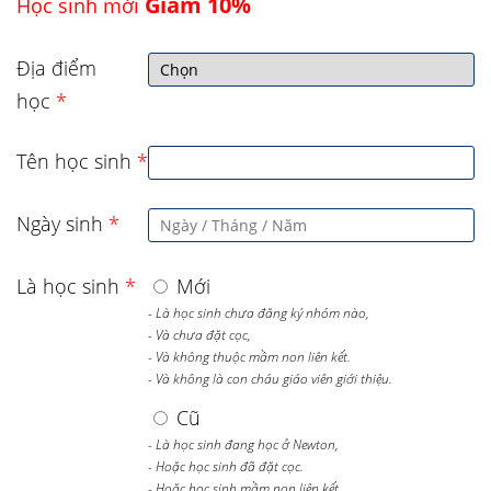
Giảm 10%
Học sinh mới
Địa điểm
học
*
Tên học sinh
*
Ngày sinh
*
Là học sinh
*
Mới
- Là học sinh chưa đăng ký nhóm nào,
- Và chưa đặt cọc,
- Và không thuộc mầm non liên kết.
- Và không là con cháu giáo viên giới thiệu.
Cũ
- Là học sinh đang học ở Newton,
- Hoặc học sinh đã đặt cọc.
- Hoặc học sinh mầm non liên kết