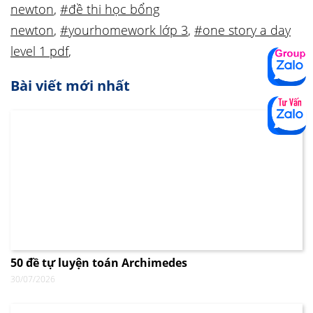
newton
,
#đề thi học bổng
newton
,
#yourhomework lớp 3
,
#one story a day
level 1 pdf
,
Bài viết mới nhất
50 đề tự luyện toán Archimedes
30/07/2026