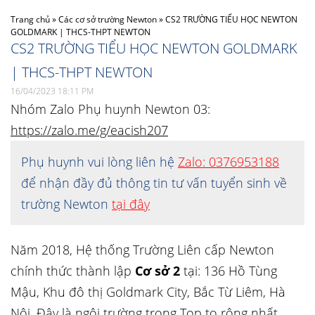
Trang chủ
»
Các cơ sở trường Newton
»
CS2 TRƯỜNG TIỂU HỌC NEWTON
GOLDMARK | THCS-THPT NEWTON
CS2 TRƯỜNG TIỂU HỌC NEWTON GOLDMARK
| THCS-THPT NEWTON
16/04/2023 18:11 PM
Nhóm Zalo Phụ huynh Newton 03:
https://zalo.me/g/eacish207
Phụ huynh vui lòng liên hệ
Zalo: 0376953188
để nhận đầy đủ thông tin tư vấn tuyển sinh về
trường Newton
tại đây
Năm 2018, Hệ thống Trường Liên cấp Newton
chính thức thành lập
Cơ sở 2
tại: 136 Hồ Tùng
Mậu, Khu đô thị Goldmark City, Bắc Từ Liêm, Hà
Nội. Đây là ngôi trường trong Top to rộng nhất