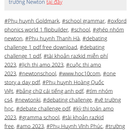
trường Newton
tại đây
#Phụ huynh Goldmark
,
#school grammar
,
#oxford
phonics world 1 flipbuilder
,
#school
,
#ghép nhóm
newton
,
#Phụ huynh Thanh Hà
,
#debating
challenge 1 pdf free download
,
#debating
challenge 1 pdf
,
#tài khoản razkid miễn phí
2023
,
#lịch thi amo 2023
,
#cuộc thi amo
2023
,
#newtonschool
,
#www.hoc10com
,
#one
story a day pdf
,
#Phụ huynh Hoàng Quốc
Việt
,
#bảng chữ cái tiếng anh pdf
,
#tìm nhóm
cs4
,
#newtonki
,
#debating challenge
,
#vẽ trường
học
,
#debate challenge pdf
,
#kỳ thi toán amo
2023
,
#gramma school
,
#tài khoản razkid
free
,
#amo 2023
,
#Phụ Huynh Vĩnh Phúc
,
#trường