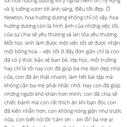
tới hoa hướng dương với ý nghĩa niềm tin, hy vọng
và lý tưởng vươn tới ánh sáng, điều tốt đẹp. Ở
Newton, hoa hướng dương không chỉ có vậy, hoa
hướng dương còn là hình ảnh của những việc tốt,
của sự chia sẻ yêu thương và lan tỏa yêu thương.
Mỗi học sinh làm được một việc tốt sẽ được nhận
một bông hoa – việc tốt ở đây đơn giản chỉ là con
đã có ý thức bảo vệ bạn bè, lớp học, môi trường
hay chỉ là tối nay con đã giúp ba mẹ dọn dẹp nhà
cửa, con đã ăn thật nhanh, làm hết bài tập mà
không cần ba mẹ phải nhắc nhở. Hay con đã giúp
những người khó khăn hơn mình, con đã chia sẻ
chiếc bánh mà con rất thích ăn khi bạn đói, con
đã kiên nhẫn hơn, con không nóng giận như trước
nữa, con biết nói lời “cảm ơn – xin lỗi” ba mẹ ạ!