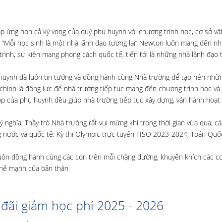
p ứng hơn cả kỳ vọng của quý phụ huynh với chương trình học, cơ sở vật
 “Mỗi học sinh là một nhà lãnh đạo tương lai” Newton luôn mang đến nh
rình, sự kiện mang phong cách quốc tế, tiến tới là những nhà lãnh đạo t
 huynh đã luôn tin tưởng và đồng hành cùng Nhà trường để tạo nên nh
 chính là động lực để nhà trường tiếp tục mang đến chương trình học và 
óp của phụ huynh đều giúp nhà trường tiếp tục xây dựng, vận hành hoạt
 nghĩa, Thầy trò Nhà trường rất vui mừng khi trong thời gian vừa qua, c
ong nước và quốc tế: Kỳ thi Olympic trực tuyến FISO 2023-2024, Toán Quố
 luôn đồng hành cùng các con trên mỗi chặng đường, khuyến khích các c
 thế mạnh của bản thân
đãi giảm học phí 2025 - 2026