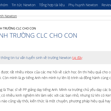
 nhóm
Tin tức Newton
Tổng hợp tài liệu
Phụ huynh Newton
Revie
ANH TRƯỜNG CLC CHO CON
 ANH TRƯỜNG CLC CHO CON
thông tin tư vấn tuyển sinh về trường Newton
tại đây
 được rất nhiều inbox của các mẹ hỏi về cách học ôn thi hiệu quả cho c
. Còn mình là gv tiếng Anh nên mình tự lên lộ trình và đồng hành cùng c
à Thạc sĩ về PP giảng dạy tiếng Anh. Mình ra trường chủ yếu dạy các b
 có nhiều kinh nghiệm khi làm việc với các bạn nhỏ; nhưng từ khi có Ke
 nào cũng vậy thôi, kiến thức là một chuyện, phương pháp hiệu quả hay 