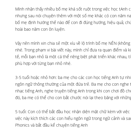
Mình nhận thấy nhiều bố mẹ khá sốt ruột trong việc học tAnh c
nhưng sau nói chuyện thêm với một số mẹ khác có con năm nay t
bố mẹ định hướng thế nào để con đi đúng hướng, hiệu quả; chứ 
hoài bao năm con ôn luyện.
Vậy nên mình xin chia sẻ một xíu về lộ trình bố mẹ NÊN (khôn
nhé. Trong phạm vi bài viết này, mình chỉ đưa ra quan điểm và
tế, mỗi bạn nhỏ là một cá thể riêng biệt phát triển khác nhau
phù hợp với từng bạn nhỏ nhé.
3-5 tuổi hoặc nhỏ hơn: ba mẹ cho các con học tiếng Anh tự nhiê
ngôn ngữ thông thường của một đứa trẻ. Ba mẹ cho con nghe th
nhạc tiếng Anh, nghe truyện tiếng Anh trong khi con chơi đồ ch
đó, ba mẹ có thể cho con bắt chước nói lại theo băng với những 
5 tuổi: Con có thể bắt đầu học nhận diện mặt chữ kèm với vi
việc này kích thích các con hiểu ngôn ngữ trong ngữ cảnh và sa
Phonics và bắt đầu kể chuyện tiếng Anh