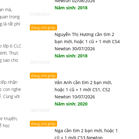
Newton 02/08/2026
Năm sinh: 2018
an mà,
03/08/2026
quan trọng
 là rất phí
Đang chờ ghép
Nguyễn Thị Hương cần tìm 2
bạn mới, hoặc 1 cũ + 1 mới CS4
o lớp 6 CLC
Newton 30/07/2026
mình. Thực
Năm sinh: 2018
ng sao cho
30/07/2026
Đang chờ ghép
tiếp nhận
Vân Anh cần tìm 2 bạn mới,
ác con nghe
hoặc 1 cũ + 1 mới CS1, CS2
. Cùng với
Newton 10/07/2026
Năm sinh: 2020
10/07/2026
e truyện;
Đang chờ ghép
hể học
Nga cần tìm 2 bạn mới, hoặc 1
cũ + 1 mới CS3 Newton