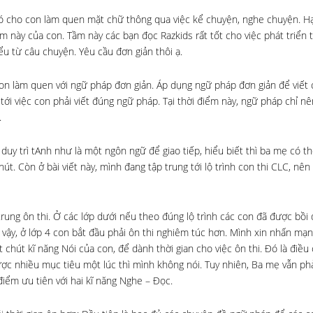
 đó cho con làm quen mặt chữ thông qua việc kể chuyện, nghe chuyện. H
iểm này của con. Tầm này các bạn đọc Razkids rất tốt cho việc phát triển
ểu từ câu chuyện. Yêu cầu đơn giản thôi ạ.
con làm quen với ngữ pháp đơn giản. Áp dụng ngữ pháp đơn giản để viết
tới việc con phải viết đúng ngữ pháp. Tại thời điểm này, ngữ pháp chỉ nê
.
duy trì tAnh như là một ngôn ngữ để giao tiếp, hiểu biết thì ba mẹ có th
t. Còn ở bài viết này, mình đang tập trung tới lộ trình con thi CLC, nên
p trung ôn thi. Ở các lớp dưới nếu theo đúng lộ trình các con đã được bồi
vậy, ở lớp 4 con bắt đầu phải ôn thi nghiêm túc hơn. Mình xin nhấn mạ
chút kĩ năng Nói của con, để dành thời gian cho việc ôn thi. Đó là điều 
c nhiều mục tiêu một lúc thì mình không nói. Tuy nhiên, Ba mẹ vẫn phải
điểm ưu tiên với hai kĩ năng Nghe – Đọc.