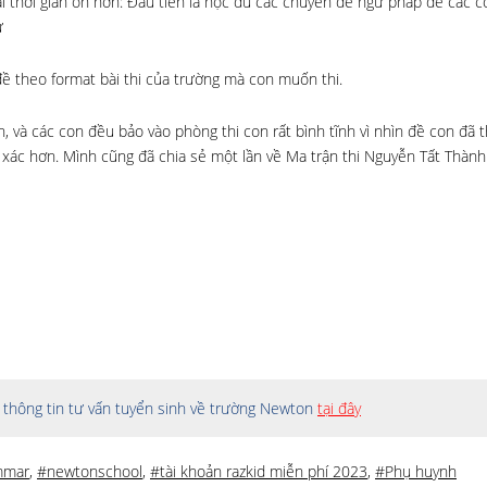
ái thời gian ôn hơn: Đầu tiên là học đủ các chuyên đề ngữ pháp để các c
ừ
đề theo format bài thi của trường mà con muốn thi.
, và các con đều bảo vào phòng thi con rất bình tĩnh vì nhìn đề con đã 
ẩn xác hơn. Mình cũng đã chia sẻ một lần về Ma trận thi Nguyễn Tất Thàn
thông tin tư vấn tuyển sinh về trường Newton
tại đây
mmar
,
#newtonschool
,
#tài khoản razkid miễn phí 2023
,
#Phụ huynh