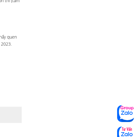
on thi (tầm
thấy quen
h 2023.