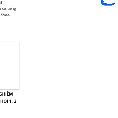
nh
 cái tiếng
g Quốc
NGHIỆM
HỐI 1, 2