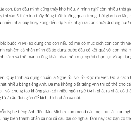
ủa con. Ban đầu mình cũng thấy khó hiểu, vì mình nghĩ còn nhiều thời gi
hi vào 6 thì mình thấy đúng thật: không quan trọng thời gian bao lâu, 
nhiều nhà loay hoay xong đến lớp 5 rồi nhận ra con chưa đi đúng hướng
g bắt buộc PHẢI) áp dụng cho con nếu bố mẹ có mục đích con con thi và
 kinh nghiệm cá nhân mình đã áp dụng bước đầu có kết quả với con nhà 
, tính cách và thế mạnh cũng khác nhau nên mọi người chọn lọc và áp dụ
n. Quy trình áp dụng chuẩn là Nghe rồi Nói rồi Đọc rồi Viết. Đó là cách 
ật nhiều bằng tiếng Anh. Ba mẹ không biết tiếng Anh thì có thể cho c
ơi. Nói chung tạo không gian có nhiều ngôn ngữ tAnh phát ra nhất có thể
từ / câu đơn giản để kích thích phản xạ nói.
ệc vẫn Nghe tiếng Anh đều đặn. Mình recommend các mẹ cho các con ngh
u này biến thành phản xạ nói cả câu dài có nghĩa. Tầm này các bạn có t