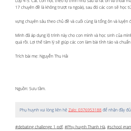
Lớp 4-5: Các con học theo lộ trình như sau là rất ổn và thoải m
17 chuyên đề là không trượt ra ngoài), sau đó các con sẽ học t
vựng chuyên sâu theo chủ đề và cuối cùng là tổng ôn và luyện 
Mình đã áp dụng lộ trình này cho con mình và học sinh của mình
quá rồi. Lợi thế tâm lý sẽ giúp các con làm bài tỉnh táo và chu
Trích bài mẹ: Nguyễn Thu Hải
Nguồn: Sưu tầm.
Phụ huynh vui lòng liên hệ
Zalo: 0376953188
để nhận đầy đủ 
#debating challenge 1 pdf
,
#Phụ huynh Thanh Hà
,
#school gra