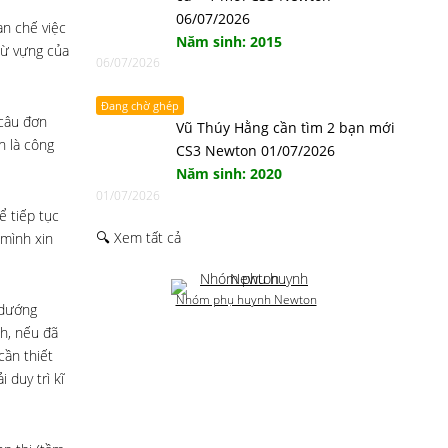
06/07/2026
ạn chế việc
Năm sinh: 2015
 từ vựng của
06/07/2026
Đang chờ ghép
 câu đơn
Vũ Thúy Hằng cần tìm 2 bạn mới
n là công
CS3 Newton 01/07/2026
Năm sinh: 2020
01/07/2026
ể tiếp tục
🔍 Xem tất cả
 mình xin
Nhóm phụ huynh Newton
 dướng
nh, nếu đã
cần thiết
 duy trì kĩ