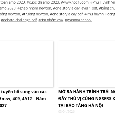
i toán amo 2023
,
#cuộc thi amo 2023
,
#www.hoc10com
,
#Phụ Huynh Vĩ
i amo 2023
,
#ghép nhóm newton
,
#one story a day level 1 pdf
,
#bảng chữ
 bổng newton
,
#trường newton
,
#one story a day pdf
,
#Phụ huynh Hoàn
,
#debate challenge pdf
,
#tìm nhóm cs4
,
#gramma school
,
i tuyển bổ sung vào các
MỞ RA HÀNH TRÌNH TRẢI 
4Gnew, 4C9, 4A12 – Năm
ĐẦY THÚ VỊ CÙNG NGSERS K
2027
TẠI BẢO TÀNG HÀ NỘI
03/04/2026