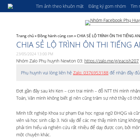
Tìm ảnh theo khuôn mặt
Đăng ký gom nhóm
Tìm
Trang chủ
»
Đồng hành cùng con
»
CHIA SẺ LỘ TRÌNH ÔN THI TIẾNG 
CHIA SẺ LỘ TRÌNH ÔN THI TIẾNG
23/05/2024 13:00 PM
Nhóm Zalo Phụ huynh Newton 03:
https://zalo.me/g/eacish207
Phụ huynh vui lòng liên hệ
Zalo: 0376953188
để nhận đầy đủ 
Đợt gần đây sau khi Ken – con trai mình – đỗ NTT thì mình nhận
Toán, Văn mình không biết gì nên cũng trăm sự nhờ thầy cô thôi
Mình tốt nghiệp Khoa sư phạm Đại học ngoại ngữ ĐHQG và cũng l
viên và học
sinh cấp 3. Nói vậy để các mẹ thấy mình từng không
phải tìm hiểu và nghiên cứu rất nhiều để dạy được con, bởi môn
một chuyện khác.