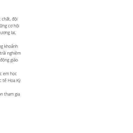
 chất, đội
ững cơ hội
ương lai,
ững khoảnh
trải nghiệm
 động giáo
ác em học
c tế Hoa Kỳ
on tham gia