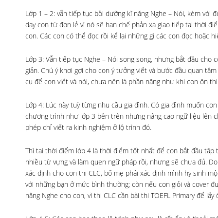
Lớp 1 – 2: vẫn tiếp tục bồi dưỡng kĩ năng Nghe – Nói, kèm với
dạy con từ đơn lẻ vì nó sẽ hạn chế phản xạ giao tiếp tại thời đ
con. Các con có thể đọc rồi kể lại những gì các con đọc hoặc hi
Lớp 3: Vẫn tiếp tục Nghe – Nói song song, nhưng bắt đầu cho 
giản. Chú ý khơi gợi cho con ý tưởng viết và bước đầu quan tâm 
cụ để con viết và nói, chưa nên là phần nặng như khi con ôn thi
Lớp 4: Lúc này tuỳ từng nhu cầu gia đình. Có gia đình muốn con 
chương trình như lớp 3 bên trên nhưng nâng cao ngữ liệu lên chú
phép chỉ viết ra kinh nghiệm ở lộ trình đó.
Thì tại thời điểm lớp 4 là thời điểm tốt nhất để con bắt đầu tậ
nhiều từ vựng và làm quen ngữ pháp rồi, nhưng sẽ chưa đủ. Do 
xác định cho con thi CLC, bố mẹ phải xác định mình hy sinh một 
với những bạn ở mức bình thường; còn nếu con giỏi và cover đượ
năng Nghe cho con, vì thi CLC cần bài thi TOEFL Primary để lấy 