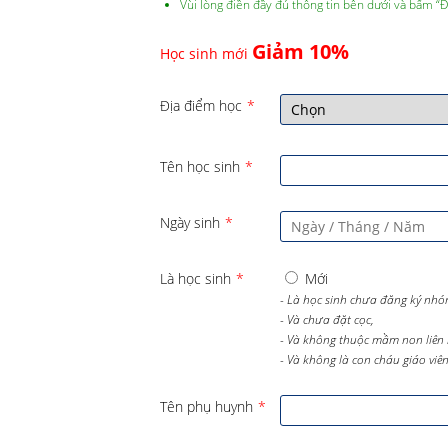
Vùi lòng điền đầy đủ thông tin bên dưới và bấm “
Giảm 10%
Học sinh mới
Địa điểm học
*
Tên học sinh
*
Ngày sinh
*
Là học sinh
*
Mới
- Là học sinh chưa đăng ký nhó
- Và chưa đặt cọc,
- Và không thuộc mầm non liên 
- Và không là con cháu giáo viên 
Tên phụ huynh
*