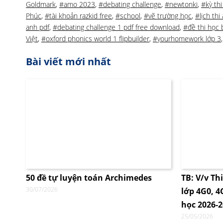
Goldmark
,
#amo 2023
,
#debating challenge
,
#newtonki
,
#kỳ th
Phúc
,
#tài khoản razkid free
,
#school
,
#vẽ trường học
,
#lịch th
anh pdf
,
#debating challenge 1 pdf free download
,
#đề thi học
Việt
,
#oxford phonics world 1 flipbuilder
,
#yourhomework lớp 3
Bài viết mới nhất
50 đề tự luyện toán Archimedes
TB: V/v Th
30/07/2026
lớp 4G0, 
học 2026-
25/05/2026