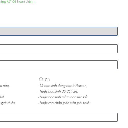
Đăng Ký” để hoàn thành.
Cũ
m nào,
- Là học sinh đang học ở Newton,
- Hoặc học sinh đã đặt cọc.
kết.
- Hoặc học sinh mầm non liên kết
giới thiệu.
- Hoặc con cháu giáo viên giới thiệu.