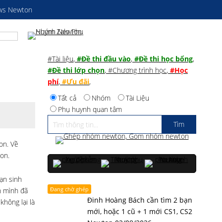
ws Newton
#Tài liệu
,
#Đề thi đầu vào
,
#Đề thi học bổng
,
#Đề thi lớp chọn
,
#Chương trình học
,
#Học
phí
,
#Ưu đãi
,
Tất cả
Nhóm
Tài Liệu
Phụ huynh quan tâm
on. Về
on.
ạn sinh
Đang chờ ghép
n mình đã
Đinh Hoàng Bách cần tìm 2 bạn
không lại là
mới, hoặc 1 cũ + 1 mới CS1, CS2