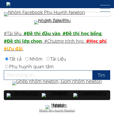
#Tài liệu
,
#Đề thi đầu vào
,
#Đề thi học bổng
,
#Đề thi lớp chọn
,
#Chương trình học
,
#Học phí
,
#Ưu đãi
,
Tất cả
Nhóm
Tài Liệu
Phụ huynh quan tâm
Nhóm phụ huynh Newton