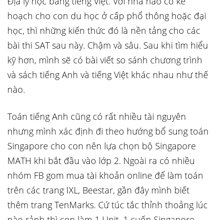
Địa lý học bằng tiếng Việt. Với nhà nào có kế
hoạch cho con du học ở cấp phổ thông hoặc đại
học, thì những kiến thức đó là nền tảng cho các
bài thi SAT sau này. Chậm và sâu. Sau khi tìm hiểu
kỹ hơn, mình sẽ có bài viết so sánh chương trình
và sách tiếng Anh và tiếng Việt khác nhau như thế
nào.
Toán tiếng Anh cũng có rất nhiều tài nguyên
nhưng mình xác định đi theo hướng bổ sung toán
Singapore cho con nên lựa chọn bộ Singapore
MATH khi bắt đầu vào lớp 2. Ngoài ra có nhiều
nhóm FB gom mua tài khoản online để làm toán
trên các trang IXL, Beestar, gần đây mình biết
thêm trang TenMarks. Cứ túc tắc thỉnh thoảng lúc
nào rảnh thì con làm 1 Unit, 1 cuốn Singapore