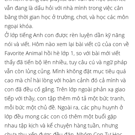
vẫn đang là dấu hỏi với nhà mình trong việc cân
bằng thời gian học ở trường, chơi, và học các môn
ngoại khóa.
Ở lớp tiếng Anh con được rèn luyện dần kỹ năng
nói và viết. Hôm nào xem lại bài viết cũ của con về
Favorite Animal hồi hè lớp 1, so với bài mới viết
thấy đã tiến bộ lên nhiều, tuy câu cú và ngữ pháp
vẫn còn lủng củng. Mình không đặt mục tiêu quá
cao mà chỉ hài lòng với hoàn cảnh đó cả mình và
con đã đều cố gắng. Trên lớp ngoài phản xạ giao
tiếp với thầy, con tập thêm mô tả một bức tranh,
mỗi bức một chủ đề. Ngoài ra, các phụ huynh ở
lớp đều mong các con có thêm một buổi gặp
nhau tập kịch và kể chuyện hàng tuần, nhưng
chưa thu xếp được đều đặn. Nhóm Con Tự Học