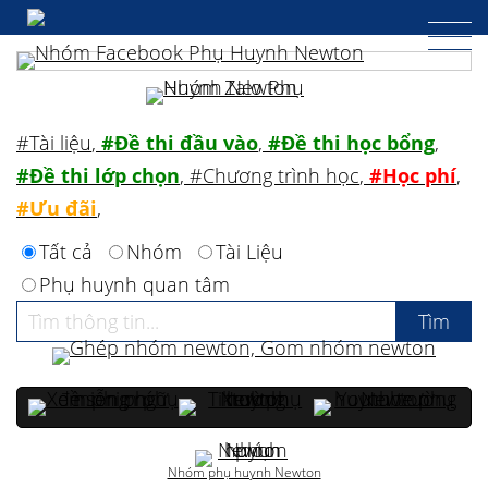
#Tài liệu
,
#Đề thi đầu vào
,
#Đề thi học bổng
,
#Đề thi lớp chọn
,
#Chương trình học
,
#Học phí
,
#Ưu đãi
,
Tất cả
Nhóm
Tài Liệu
Phụ huynh quan tâm
Nhóm phụ huynh Newton