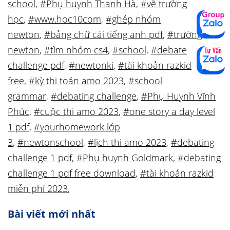
school
,
#Phụ huynh Thanh Hà
,
#vẽ trường
học
,
#www.hoc10com
,
#ghép nhóm
newton
,
#bảng chữ cái tiếng anh pdf
,
#trường
newton
,
#tìm nhóm cs4
,
#school
,
#debate
challenge pdf
,
#newtonki
,
#tài khoản razkid
free
,
#kỳ thi toán amo 2023
,
#school
grammar
,
#debating challenge
,
#Phụ Huynh Vĩnh
Phúc
,
#cuộc thi amo 2023
,
#one story a day level
1 pdf
,
#yourhomework lớp
3
,
#newtonschool
,
#lịch thi amo 2023
,
#debating
challenge 1 pdf
,
#Phụ huynh Goldmark
,
#debating
challenge 1 pdf free download
,
#tài khoản razkid
miễn phí 2023
,
Bài viết mới nhất