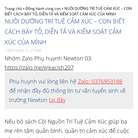
Trang chủ
»
Đồng hành cùng con
»
NUÔI DƯỠNG TRÍ TUỆ CẢM XÚC – CON
BIẾT CÁCH BÀY TỎ, DIỄN TẢ VÀ KIỂM SOÁT CẢM XÚC CỦA MÌNH
NUÔI DƯỠNG TRÍ TUỆ CẢM XÚC – CON BIẾT
CÁCH BÀY TỎ, DIỄN TẢ VÀ KIỂM SOÁT CẢM
XÚC CỦA MÌNH
13/01/2025 11:27 AM
Nhóm Zalo Phụ huynh Newton 03:
https://zalo.me/g/eacish207
Phụ huynh vui lòng liên hệ
Zalo: 0376953188
để nhận đầy đủ thông tin tư vấn tuyển sinh về
trường Newton
tại đây
Nếu bộ sách Cội Nguồn Trí Tuệ Cảm Xúc giúp ba
mẹ rèn tâm quân bình, quản trị cảm xúc để cuộc