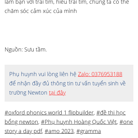
làm bạn với trái tim, hiểu trái tim, chúng ta có thể
chăm sóc cảm xúc của mình
Nguồn: Sưu tầm.
Phụ huynh vui lòng liên hệ
Zalo: 0376953188
để nhận đầy đủ thông tin tư vấn tuyển sinh về
trường Newton
tại đây
#oxford phonics world 1 flipbuilder
,
#đề thi học
bổng newton
,
#Phụ huynh Hoàng Quốc Việt
,
#one
story a day pdf
,
#amo 2023
,
#gramma