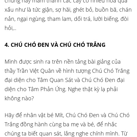
chúng nảy mầm thành các cây có nhiều hoa quả
xấu như là tức giận, sợ hãi, ghét bỏ, buồn bã, chán
nản, ngại ngùng, tham lam, dối trá, lười biếng, đòi
hỏi,..
4. CHÚ CHÓ ĐEN VÀ CHÚ CHÓ TRẮNG
Mình được sinh ra trên nền tảng bài giảng của
thầy Trần Việt Quân về hình tượng Chú Chó Trắng
đại diện cho Tâm Quan Sát và Chú Chó Đen đại
diện cho Tâm Phản Ứng. Nghe thật kỳ lạ phải
không nào?
Hãy để nhân vật bé Mít, Chú Chó Đen và Chú Chó
Trắng đồng hành cùng ba mẹ và bé, để nhắc
chúng ta biết quan sát, lắng nghe chính mình. Từ