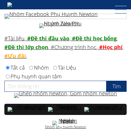
#Tài liệu
,
#Đề thi đầu vào
,
#Đề thi học bổng
,
#Đề thi lớp chọn
,
#Chương trình học
,
#Học phí
,
#Ưu đãi
,
Tất cả
Nhóm
Tài Liệu
Phụ huynh quan tâm
Nhóm phụ huynh Newton