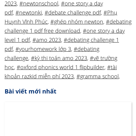
2023
,
#newtonschool
,
#one story a day
pdf
,
#newtonki
,
#debate challenge pdf
,
#Phụ
Huynh Vĩnh Phúc
,
#ghép nhóm newton
,
#debating
challenge 1 pdf free download
,
#one story a day
level 1 pdf
,
#amo 2023
,
#debating challenge 1
pdf
,
#yourhomework lớp 3
,
#debating
challenge
,
#kỳ thi toán amo 2023
,
#vẽ trường
học
,
#oxford phonics world 1 flipbuilder
,
#tài
khoản razkid miễn phí 2023
,
#gramma school
,
Bài viết mới nhất