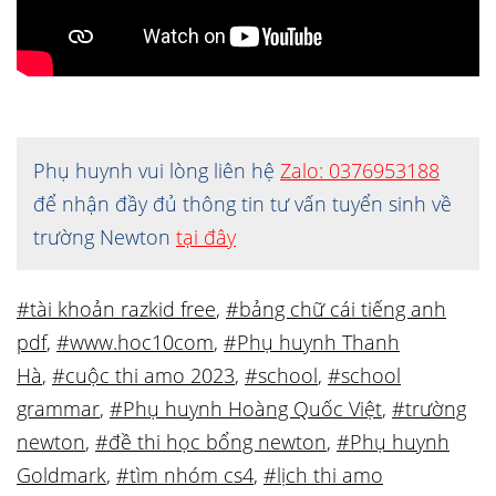
Phụ huynh vui lòng liên hệ
Zalo: 0376953188
để nhận đầy đủ thông tin tư vấn tuyển sinh về
trường Newton
tại đây
#tài khoản razkid free
,
#bảng chữ cái tiếng anh
pdf
,
#www.hoc10com
,
#Phụ huynh Thanh
Hà
,
#cuộc thi amo 2023
,
#school
,
#school
grammar
,
#Phụ huynh Hoàng Quốc Việt
,
#trường
newton
,
#đề thi học bổng newton
,
#Phụ huynh
Goldmark
,
#tìm nhóm cs4
,
#lịch thi amo