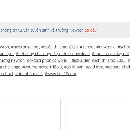
thông tin tư vấn tuyển sinh về trường Newton
tại đây
ewton
,
#newtonschool
,
#cuộc thi amo 2023
,
#school
,
#newtonki
,
#schoo
 anh pdf
,
#debating challenge 1 pdf free download
,
#one story a day pdf
rường newton
,
#oxford phonics world 1 flipbuilder
,
#lịch thi amo 2023
,
#
g challenge
,
#yourhomework lớp 3
,
#tài khoản razkid free
,
#debate chal
 school
,
#tìm nhóm cs4
,
#www.hoc10com
,