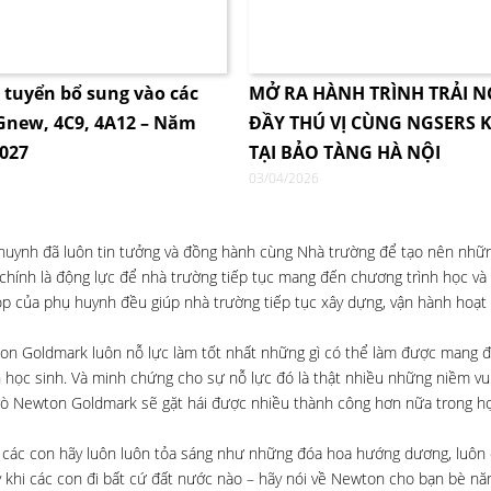
i tuyển bổ sung vào các
MỞ RA HÀNH TRÌNH TRẢI 
4Gnew, 4C9, 4A12 – Năm
ĐẦY THÚ VỊ CÙNG NGSERS K
2027
TẠI BẢO TÀNG HÀ NỘI
03/04/2026
 huynh đã luôn tin tưởng và đồng hành cùng Nhà trường để tạo nên nh
 chính là động lực để nhà trường tiếp tục mang đến chương trình học và 
óp của phụ huynh đều giúp nhà trường tiếp tục xây dựng, vận hành hoạt
wton Goldmark luôn nỗ lực làm tốt nhất những gì có thể làm được mang 
n học sinh. Và minh chứng cho sự nỗ lực đó là thật nhiều những niềm vui
trò Newton Goldmark sẽ gặt hái được nhiều thành công hơn nữa trong họ
c con hãy luôn luôn tỏa sáng như những đóa hoa hướng dương, luôn 
 khi các con đi bất cứ đất nước nào – hãy nói về Newton cho bạn bè nă