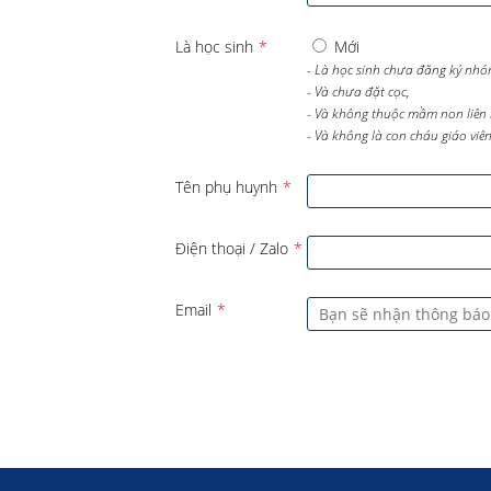
Là học sinh
*
Mới
- Là học sinh chưa đăng ký nhó
- Và chưa đặt cọc,
- Và không thuộc mầm non liên 
- Và không là con cháu giáo viên 
Tên phụ huynh
*
Điện thoại / Zalo
*
Email
*