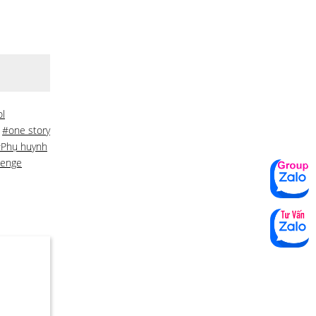
l
,
#one story
Phụ huynh
lenge