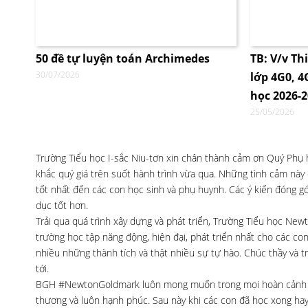
50 đề tự luyện toán Archimedes
TB: V/v Th
30/07/2026
lớp 4G0, 
học 2026-
25/05/2026
Trường Tiểu học I-sắc Niu-tơn xin chân thành cảm ơn Quý Phụ
khắc quý giá trên suốt hành trình vừa qua. Những tình cảm này
tốt nhất đến các con học sinh và phụ huynh. Các ý kiến đóng g
dục tốt hơn.
Trải qua quá trình xây dựng và phát triển, Trường Tiểu học Ne
trường học tập năng động, hiện đại, phát triển nhất cho các co
nhiều những thành tích và thật nhiều sự tự hào. Chúc thầy và 
tới.
BGH #NewtonGoldmark luôn mong muốn trong mọi hoàn cảnh cá
thương và luôn hạnh phúc. Sau này khi các con đã học xong hay