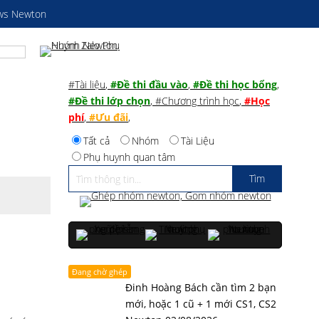
ws Newton
#Tài liệu
,
#Đề thi đầu vào
,
#Đề thi học bổng
,
#Đề thi lớp chọn
,
#Chương trình học
,
#Học
phí
,
#Ưu đãi
,
Tất cả
Nhóm
Tài Liệu
Phụ huynh quan tâm
Đang chờ ghép
Đinh Hoàng Bách cần tìm 2 bạn
mới, hoặc 1 cũ + 1 mới CS1, CS2