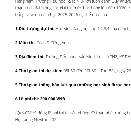
Hàng năm, Trường Tiểu học I-Sắc Niu-Tơn luôn dành Quỹ Khuyến 
thành tích đạt trong các giải thi, mức học bổng lên đến 100%.
bổng Newton năm học 2025-2026 cụ thể như sau:
1.Đối tượng dự thi:
Học sinh đang học lớp 1,2,3,4 của năm họ
2.Môn thi:
Toán & Tiếng Anh.
3.Địa điểm thi:
Trường Tiểu học I-sắc Niu-tơn – Lô TH2, KĐT 
4.Thời gian thi dự kiến:
08h30 đến 10h30 – Thứ Bảy, ngày 2
5.Thời gian thông báo kết quả (những học sinh được học
6.Lệ phí thi: 200.000 VNĐ.
-Quý CMHS đóng lệ phí thi tại văn phòng Kế toán nhà trường hoặ
Học bổng Newton 2024.