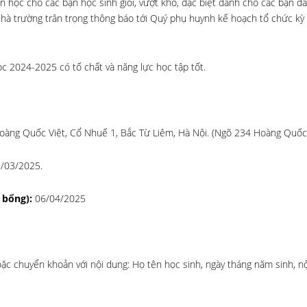
học cho các bạn học sinh giỏi, vượt khó, đặc biệt dành cho các bạn đã
 Nhà trường trân trọng thông báo tới Quý phụ huynh kế hoạch tổ chức kỳ
c 2024-2025 có tố chất và năng lực học tập tốt.
Hoàng Quốc Việt, Cổ Nhuế 1, Bắc Từ Liêm, Hà Nội. (Ngõ 234 Hoàng Quốc 
9/03/2025.
 bổng):
06/04/2025
c chuyển khoản với nội dung: Họ tên học sinh, ngày tháng năm sinh, nộp