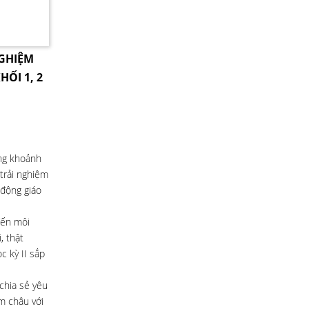
NGHIỆM
HỐI 1, 2
ững khoảnh
trải nghiệm
 động giáo
đến môi
, thật
c kỳ II sắp
chia sẻ yêu
m châu với