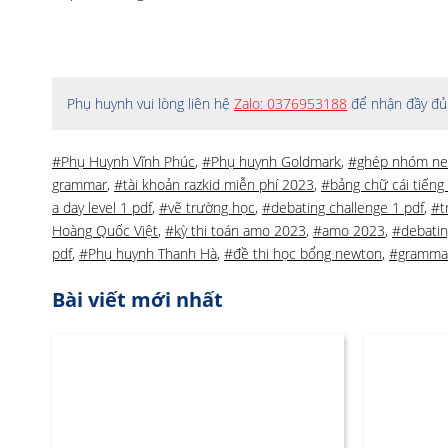
Phụ huynh vui lòng liên hệ
Zalo: 0376953188
để nhận đầy đủ 
#Phụ Huynh Vĩnh Phúc
,
#Phụ huynh Goldmark
,
#ghép nhóm n
grammar
,
#tài khoản razkid miễn phí 2023
,
#bảng chữ cái tiếng
a day level 1 pdf
,
#vẽ trường học
,
#debating challenge 1 pdf
,
#t
Hoàng Quốc Việt
,
#kỳ thi toán amo 2023
,
#amo 2023
,
#debatin
pdf
,
#Phụ huynh Thanh Hà
,
#đề thi học bổng newton
,
#gramma
Bài viết mới nhất