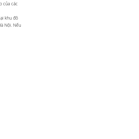
p của các
ại khu đô
Hà Nội. Nếu