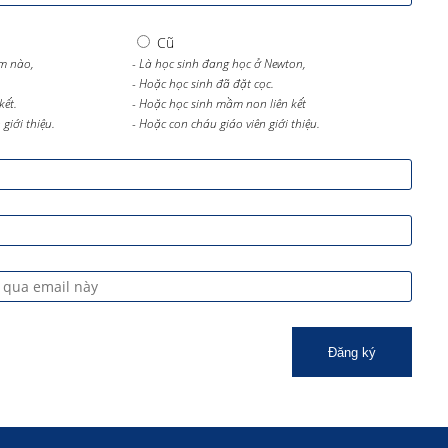
Cũ
m nào,
- Là học sinh đang học ở Newton,
- Hoặc học sinh đã đặt cọc.
kết.
- Hoặc học sinh mầm non liên kết
giới thiệu.
- Hoặc con cháu giáo viên giới thiệu.
Đăng ký