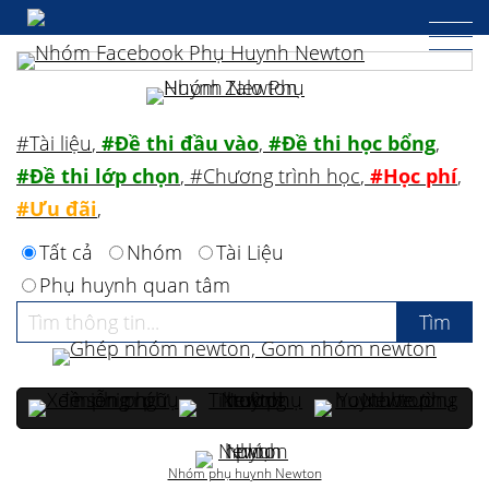
#Tài liệu
,
#Đề thi đầu vào
,
#Đề thi học bổng
,
#Đề thi lớp chọn
,
#Chương trình học
,
#Học phí
,
#Ưu đãi
,
Tất cả
Nhóm
Tài Liệu
Phụ huynh quan tâm
Nhóm phụ huynh Newton