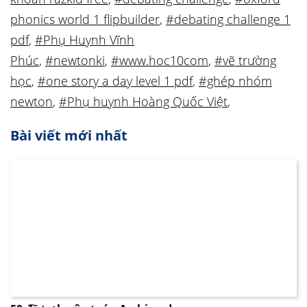
phonics world 1 flipbuilder
,
#debating challenge 1
pdf
,
#Phụ Huynh Vĩnh
Phúc
,
#newtonki
,
#www.hoc10com
,
#vẽ trường
học
,
#one story a day level 1 pdf
,
#ghép nhóm
newton
,
#Phụ huynh Hoàng Quốc Việt
,
Bài viết mới nhất