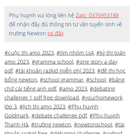
Phụ huynh vui lòng liên hệ
Zalo: 0376953188
để nhận đầy đủ thông tin tư vấn tuyển sinh về
trường Newton
tại đây
#cuộc thi amo 2023
,
#tìm nhóm cs4
,
#kỳ thi toán
amo 2023
,
#gramma school
,
#one story a day
pdf
,
#tài khoản razkid miễn phí 2023
,
#đề thi học
bổng newton
,
#school grammar
,
#school
,
#bảng
chữ cái tiếng anh pdf
,
#amo 2023
,
#debating
challenge 1 pdf free download
,
#yourhomework
lớp 3
,
#lịch thi amo 2023
,
#Phụ huynh
Goldmark
,
#debate challenge pdf
,
#Phụ huynh
Thanh Hà
,
#trường newton
,
#newtonschool
,
#tài
khoản razkid free
,
#debating challenge
,
#oxford