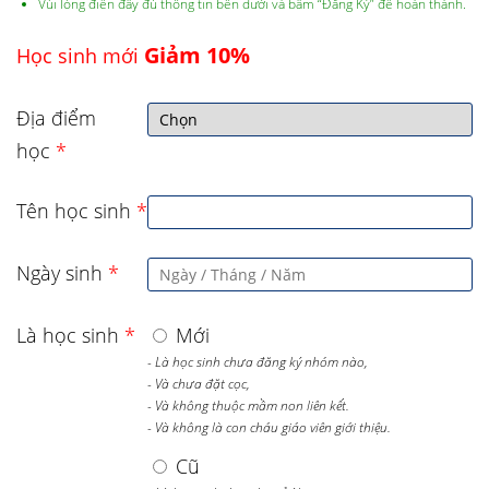
Vùi lòng điền đầy đủ thông tin bên dưới và bấm “Đăng Ký” để hoàn thành.
Giảm 10%
Học sinh mới
Địa điểm
học
*
Tên học sinh
*
Ngày sinh
*
Là học sinh
*
Mới
- Là học sinh chưa đăng ký nhóm nào,
- Và chưa đặt cọc,
- Và không thuộc mầm non liên kết.
- Và không là con cháu giáo viên giới thiệu.
Cũ