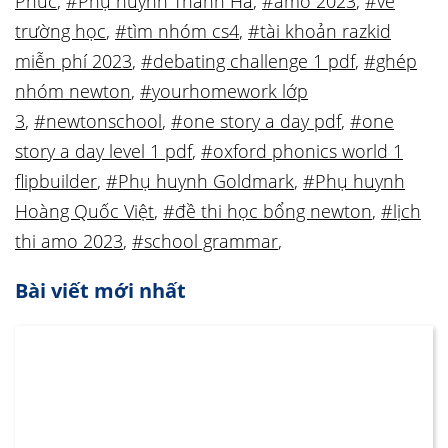
Phúc
,
#Phụ huynh Thanh Hà
,
#amo 2023
,
#vẽ
trường học
,
#tìm nhóm cs4
,
#tài khoản razkid
miễn phí 2023
,
#debating challenge 1 pdf
,
#ghép
nhóm newton
,
#yourhomework lớp
3
,
#newtonschool
,
#one story a day pdf
,
#one
story a day level 1 pdf
,
#oxford phonics world 1
flipbuilder
,
#Phụ huynh Goldmark
,
#Phụ huynh
Hoàng Quốc Việt
,
#đề thi học bổng newton
,
#lịch
thi amo 2023
,
#school grammar
,
Bài viết mới nhất