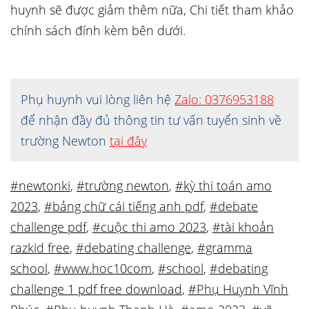
huynh sẽ được giảm thêm nữa, Chi tiết tham khảo
chính sách đính kèm bên dưới.
Phụ huynh vui lòng liên hệ
Zalo: 0376953188
để nhận đầy đủ thông tin tư vấn tuyển sinh về
trường Newton
tại đây
#newtonki
,
#trường newton
,
#kỳ thi toán amo
2023
,
#bảng chữ cái tiếng anh pdf
,
#debate
challenge pdf
,
#cuộc thi amo 2023
,
#tài khoản
razkid free
,
#debating challenge
,
#gramma
school
,
#www.hoc10com
,
#school
,
#debating
challenge 1 pdf free download
,
#Phụ Huynh Vĩnh