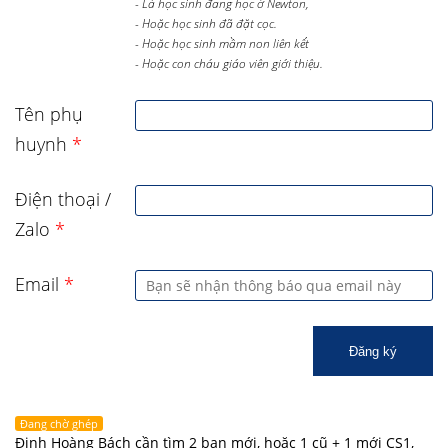
- Là học sinh đang học ở Newton,
- Hoặc học sinh đã đặt cọc.
- Hoặc học sinh mầm non liên kết
- Hoặc con cháu giáo viên giới thiệu.
Tên phụ
huynh
*
Điện thoại /
Zalo
*
Email
*
Đăng ký
Đang chờ ghép
Đinh Hoàng Bách cần tìm 2 bạn mới, hoặc 1 cũ + 1 mới CS1,