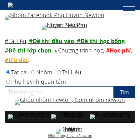
#Tài liệu
,
#Đề thi đầu vào
,
#Đề thi học bổng
,
#Đề thi lớp chọn
,
#Chương trình học
,
#Học phí
,
#Ưu đãi
,
Tất cả
Nhóm
Tài Liệu
Phụ huynh quan tâm
Nhóm phụ huynh Newton