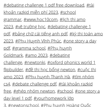
#debating challenge 1 pdf free download
,
#tài
khoản razkid miễn phí 2023
,
#school
grammar
,
#www.hoc10com
,
#lịch thi amo
2023
,
#vẽ trường học
,
#debating challenge 1
pdf
,
#bảng chữ cái tiếng anh pdf
,
#kỳ thi toán amo
2023
,
#Phụ Huynh Vĩnh Phúc
,
#one story a day
pdf
,
#gramma school
,
#Phụ huynh
Goldmark
,
#amo 2023
,
#debating
challenge
,
#newtonki
,
#oxford phonics world 1
flipbuilder
,
#đề thi học bổng newton
,
#cuộc thi
amo 2023
,
#Phụ huynh Thanh Hà
,
#tìm nhóm
cs4
,
#debate challenge pdf
,
#tài khoản razkid
free
,
#ghép nhóm newton
,
#school
,
#one story a
day level 1 pdf
,
#yourhomework lớp
3
,
#newtonschool
,
#Phụ huynh Hoàng Quốc