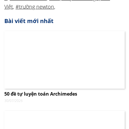
Việt
,
#trường newton
,
Bài viết mới nhất
50 đề tự luyện toán Archimedes
30/07/2026