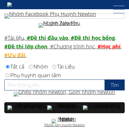
#Tài liệu
,
#Đề thi đầu vào
,
#Đề thi học bổng
,
#Đề thi lớp chọn
,
#Chương trình học
,
#Học phí
,
#Ưu đãi
,
Tất cả
Nhóm
Tài Liệu
Phụ huynh quan tâm
Nhóm phụ huynh Newton