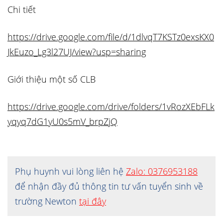
Chi tiết
https://drive.google.com/file/d/1dlvqT7KSTz0exsKX0
JkEuzo_Lg3l27UJ/view?usp=sharing
Giới thiệu một số CLB
https://drive.google.com/drive/folders/1vRozXEbFLk
yqyq7dG1yU0s5mV_brpZjQ
Phụ huynh vui lòng liên hệ
Zalo: 0376953188
để nhận đầy đủ thông tin tư vấn tuyển sinh về
trường Newton
tại đây