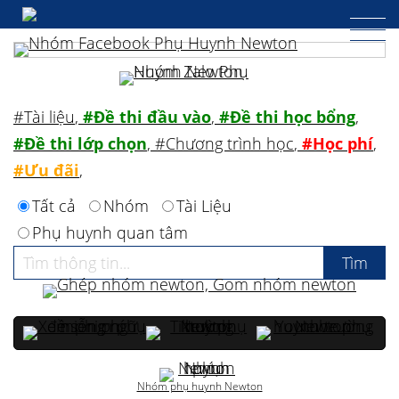
#Tài liệu
,
#Đề thi đầu vào
,
#Đề thi học bổng
,
#Đề thi lớp chọn
,
#Chương trình học
,
#Học phí
,
#Ưu đãi
,
Tất cả
Nhóm
Tài Liệu
Phụ huynh quan tâm
Nhóm phụ huynh Newton