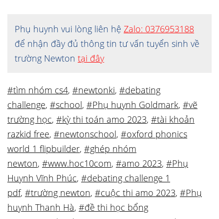
Phụ huynh vui lòng liên hệ
Zalo: 0376953188
để nhận đầy đủ thông tin tư vấn tuyển sinh về
trường Newton
tại đây
#tìm nhóm cs4
,
#newtonki
,
#debating
challenge
,
#school
,
#Phụ huynh Goldmark
,
#vẽ
trường học
,
#kỳ thi toán amo 2023
,
#tài khoản
razkid free
,
#newtonschool
,
#oxford phonics
world 1 flipbuilder
,
#ghép nhóm
newton
,
#www.hoc10com
,
#amo 2023
,
#Phụ
Huynh Vĩnh Phúc
,
#debating challenge 1
pdf
,
#trường newton
,
#cuộc thi amo 2023
,
#Phụ
huynh Thanh Hà
,
#đề thi học bổng