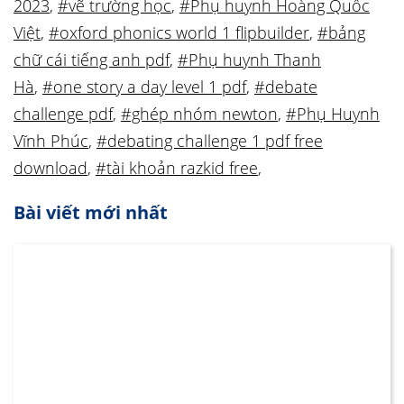
2023
,
#vẽ trường học
,
#Phụ huynh Hoàng Quốc
Việt
,
#oxford phonics world 1 flipbuilder
,
#bảng
chữ cái tiếng anh pdf
,
#Phụ huynh Thanh
Hà
,
#one story a day level 1 pdf
,
#debate
challenge pdf
,
#ghép nhóm newton
,
#Phụ Huynh
Vĩnh Phúc
,
#debating challenge 1 pdf free
download
,
#tài khoản razkid free
,
Bài viết mới nhất