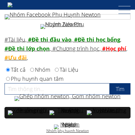
#Tài liệu
,
#Đề thi đầu vào
,
#Đề thi học bổng
,
#Đề thi lớp chọn
,
#Chương trình học
,
#Học phí
,
#Ưu đãi
,
Tất cả
Nhóm
Tài Liệu
Phụ huynh quan tâm
Nhóm phụ huynh Newton