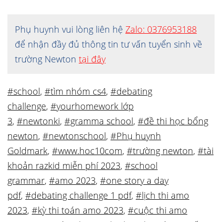
Phụ huynh vui lòng liên hệ
Zalo: 0376953188
để nhận đầy đủ thông tin tư vấn tuyển sinh về
trường Newton
tại đây
#school
,
#tìm nhóm cs4
,
#debating
challenge
,
#yourhomework lớp
3
,
#newtonki
,
#gramma school
,
#đề thi học bổng
newton
,
#newtonschool
,
#Phụ huynh
Goldmark
,
#www.hoc10com
,
#trường newton
,
#tài
khoản razkid miễn phí 2023
,
#school
grammar
,
#amo 2023
,
#one story a day
pdf
,
#debating challenge 1 pdf
,
#lịch thi amo
2023
,
#kỳ thi toán amo 2023
,
#cuộc thi amo