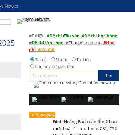
ws Newton
#Tài liệu
,
#Đề thi đầu vào
,
#Đề thi học bổng
,
-2025
#Đề thi lớp chọn
,
#Chương trình học
,
#Học
phí
,
#Ưu đãi
,
Tất cả
Nhóm
Tài Liệu
Phụ huynh quan tâm
Đang chờ ghép
Đinh Hoàng Bách cần tìm 2 bạn
mới, hoặc 1 cũ + 1 mới CS1, CS2