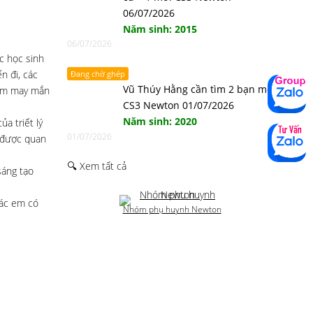
06/07/2026
Năm sinh: 2015
06/07/2026
ục học sinh
n đi, các
Đang chờ ghép
Vũ Thúy Hằng cần tìm 2 bạn mới
kém may mắn
CS3 Newton 01/07/2026
Năm sinh: 2020
a triết lý
01/07/2026
i được quan
🔍 Xem tất cả
sáng tạo
các em có
Nhóm phụ huynh Newton