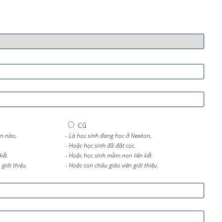
Cũ
m nào,
- Là học sinh đang học ở Newton,
- Hoặc học sinh đã đặt cọc.
kết.
- Hoặc học sinh mầm non liên kết
giới thiệu.
- Hoặc con cháu giáo viên giới thiệu.