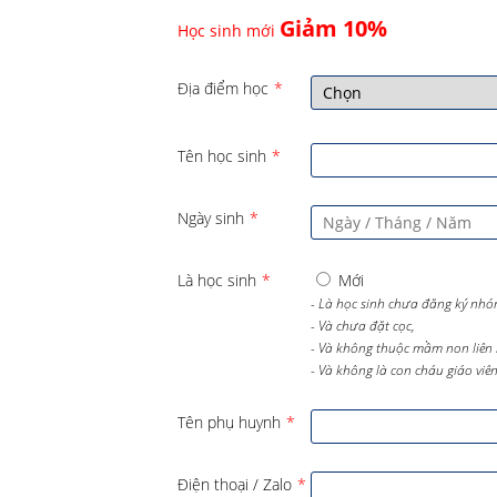
Giảm 10%
Học sinh mới
Địa điểm học
*
Tên học sinh
*
Ngày sinh
*
Là học sinh
*
Mới
- Là học sinh chưa đăng ký nhó
- Và chưa đặt cọc,
- Và không thuộc mầm non liên 
- Và không là con cháu giáo viên 
Tên phụ huynh
*
Điện thoại / Zalo
*