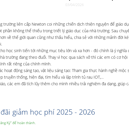
03/04/2026
hống trường liên cấp Newton coi những chiến dịch thiện nguyện để giáo d
 phần không thể thiếu trong triết lý giáo dục của nhà trường. Sau chuyế
 hơn về thế giới quan cũng như thấu hiểu, chia sẻ với những mảnh đời 
i.
học sinh tiến tới những mục tiêu lớn và xa hơn - đó chính là ý nghĩa củ
hà trường đang theo đuổi. Thay vì học qua sách vở thì các em có cơ hộ
ính rất riêng của chính mình.
ác hoạt động sáng tạo, vật liệu sáng tạo: Tham gia thực hành nghề mộc 
truyền thống, hiện đại, tìm hiểu và lập trình tủ rau IOT,…
áo, các em đã tích lũy thêm cho mình nhiều trải nghiệm đa dạng, giúp 
đãi giảm học phí 2025 - 2026
Đăng Ký” để hoàn thành.