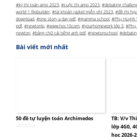
#kỳ thi toán amo 2023
,
#cuộc thi amo 2023
,
#debating challen
world 1 flipbuilder
,
#tài khoản razkid miễn phí 2023
,
#đề thi họ
download
,
#one story a day pdf
,
#gramma school
,
#Phụ Huynh 
pdf
,
#newtonki
,
#www.hoc10com
,
#yourhomework lớp 3
,
#Phụ 
newton
,
#bảng chữ cái tiếng anh pdf
,
#newtonschool
,
#debatin
Bài viết mới nhất
50 đề tự luyện toán Archimedes
TB: V/v Th
30/07/2026
lớp 4G0, 
học 2026-