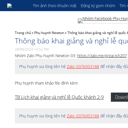
Tìm ảnh theo khuôn mặt
Đăng ký gom nhóm
Tìm
Trang chủ
»
Phụ huynh Newton
»
Thông báo khai giảng và nghỉ lễ quố
Thông báo khai giảng và nghỉ lễ 
28/08/2024 14:52 PM
Nhóm Zalo Phụ huynh Newton 03:
https://zalo.me/g/eacish207
Phụ huynh vui lòng liên hệ
Zalo: 0376953188
để nhận đầy đủ 
Phụ huynh tham khảo file đính kèm
TB Lịch khai giảng và nghỉ lễ Quốc khánh 2-9
Downl
Phụ huynh vui lòng liên hệ
Zalo: 0376953188
để nhận đầy đủ 