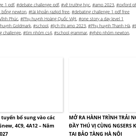
ge 1 pdf
,
#debate challenge pdf
,
#vẽ trường học
,
#amo 2023
,
#oxford p
c bổng newton
,
#tài khoản razkid free
,
#debating challenge 1 pdf free
Vĩnh Phúc
,
#Phụ huynh Hoàng Quốc Việt
,
#one story a day level 1
huynh Goldmark
,
#school
,
#lịch thi amo 2023
,
#Phụ huynh Thanh Hà
,
#
g challenge
,
#tìm nhóm cs4
,
#school grammar
,
#ghép nhóm newton
,
i tuyển bổ sung vào các
MỞ RA HÀNH TRÌNH TRẢI 
4Gnew, 4C9, 4A12 – Năm
ĐẦY THÚ VỊ CÙNG NGSERS K
2027
TẠI BẢO TÀNG HÀ NỘI