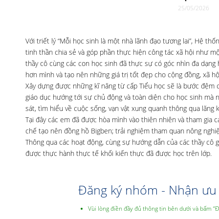
25/05/2026
Với triết lý “Mỗi học sinh là một nhà lãnh đạo tương lai”, Hệ t
tinh thần chia sẻ và góp phần thực hiện công tác xã hội như một
thầy cô cùng các con học sinh đã thực sự có góc nhìn đa dạng
hơn mình và tạo nên những giá trị tốt đẹp cho cộng đồng, xã hộ
Xây dựng được những kĩ năng từ cấp Tiểu học sẽ là bước đệm cho 
giáo dục hướng tới sự chủ động và toàn diện cho học sinh mà n
sát, tìm hiểu về cuộc sống, vạn vật xung quanh thông qua lăng k
Tại đây các em đã được hòa mình vào thiên nhiên và tham gia c
chế tạo nên đồng hồ Bigben; trải nghiệm tham quan nông nghiệp 
Thông qua các hoạt động, cùng sự hướng dẫn của các thầy cô gi
được thực hành thực tế khối kiến thực đã được học trên lớp.
Đăng ký nhóm - Nhận ưu 
Vùi lòng điền đầy đủ thông tin bên dưới và bấm “