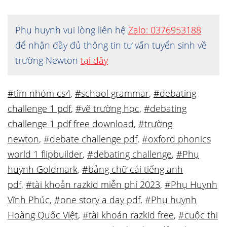
Phụ huynh vui lòng liên hệ
Zalo: 0376953188
để nhận đầy đủ thông tin tư vấn tuyển sinh về
trường Newton
tại đây
#tìm nhóm cs4
,
#school grammar
,
#debating
challenge 1 pdf
,
#vẽ trường học
,
#debating
challenge 1 pdf free download
,
#trường
newton
,
#debate challenge pdf
,
#oxford phonics
world 1 flipbuilder
,
#debating challenge
,
#Phụ
huynh Goldmark
,
#bảng chữ cái tiếng anh
pdf
,
#tài khoản razkid miễn phí 2023
,
#Phụ Huynh
Vĩnh Phúc
,
#one story a day pdf
,
#Phụ huynh
Hoàng Quốc Việt
,
#tài khoản razkid free
,
#cuộc thi