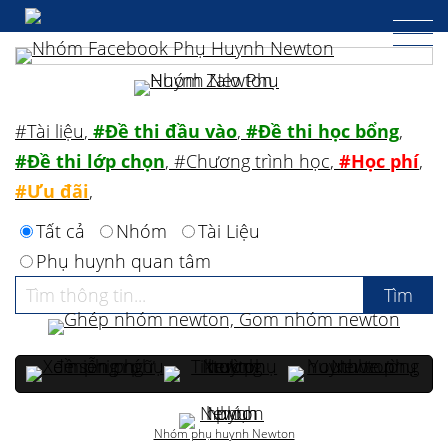
#Tài liệu
,
#Đề thi đầu vào
,
#Đề thi học bổng
,
#Đề thi lớp chọn
,
#Chương trình học
,
#Học phí
,
#Ưu đãi
,
Tất cả
Nhóm
Tài Liệu
Phụ huynh quan tâm
Nhóm phụ huynh Newton