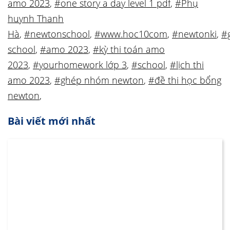
amo 2023
,
#one story a day level 1 pdf
,
#Phụ
huynh Thanh
Hà
,
#newtonschool
,
#www.hoc10com
,
#newtonki
,
#
school
,
#amo 2023
,
#kỳ thi toán amo
2023
,
#yourhomework lớp 3
,
#school
,
#lịch thi
amo 2023
,
#ghép nhóm newton
,
#đề thi học bổng
newton
,
Bài viết mới nhất