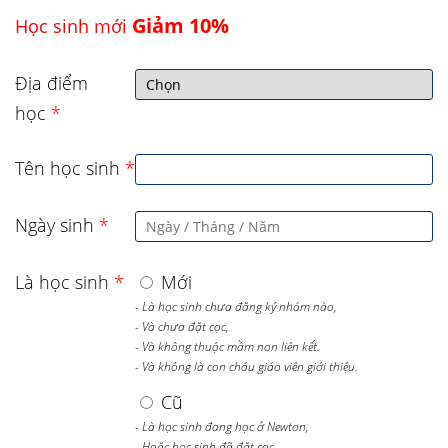
Giảm 10%
Học sinh mới
Địa điểm
học
*
Tên học sinh
*
Ngày sinh
*
Là học sinh
*
Mới
- Là học sinh chưa đăng ký nhóm nào,
- Và chưa đặt cọc,
- Và không thuộc mầm non liên kết.
- Và không là con cháu giáo viên giới thiệu.
Cũ
- Là học sinh đang học ở Newton,
- Hoặc học sinh đã đặt cọc.