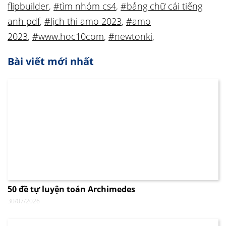
flipbuilder
,
#tìm nhóm cs4
,
#bảng chữ cái tiếng
anh pdf
,
#lịch thi amo 2023
,
#amo
2023
,
#www.hoc10com
,
#newtonki
,
Bài viết mới nhất
50 đề tự luyện toán Archimedes
30/07/2026