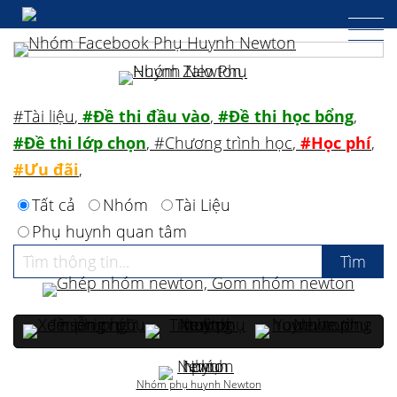
#Tài liệu
,
#Đề thi đầu vào
,
#Đề thi học bổng
,
#Đề thi lớp chọn
,
#Chương trình học
,
#Học phí
,
#Ưu đãi
,
Tất cả
Nhóm
Tài Liệu
Phụ huynh quan tâm
Nhóm phụ huynh Newton