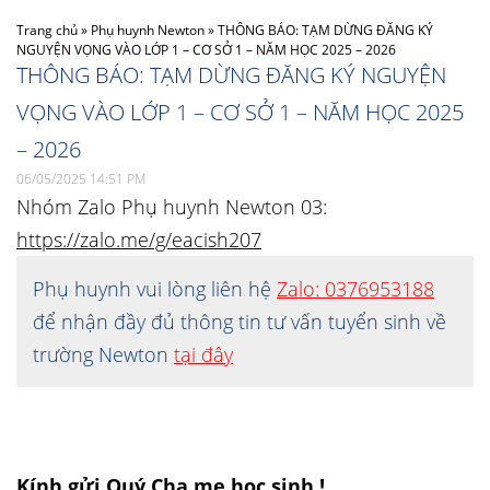
Trang chủ
»
Phụ huynh Newton
»
THÔNG BÁO: TẠM DỪNG ĐĂNG KÝ
NGUYỆN VỌNG VÀO LỚP 1 – CƠ SỞ 1 – NĂM HỌC 2025 – 2026
THÔNG BÁO: TẠM DỪNG ĐĂNG KÝ NGUYỆN
VỌNG VÀO LỚP 1 – CƠ SỞ 1 – NĂM HỌC 2025
– 2026
06/05/2025 14:51 PM
Nhóm Zalo Phụ huynh Newton 03:
https://zalo.me/g/eacish207
Phụ huynh vui lòng liên hệ
Zalo: 0376953188
để nhận đầy đủ thông tin tư vấn tuyển sinh về
trường Newton
tại đây
Kính gửi Quý Cha mẹ học sinh !