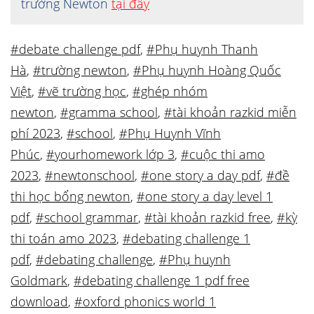
trường Newton
tại đây
#debate challenge pdf
,
#Phụ huynh Thanh
Hà
,
#trường newton
,
#Phụ huynh Hoàng Quốc
Việt
,
#vẽ trường học
,
#ghép nhóm
newton
,
#gramma school
,
#tài khoản razkid miễn
phí 2023
,
#school
,
#Phụ Huynh Vĩnh
Phúc
,
#yourhomework lớp 3
,
#cuộc thi amo
2023
,
#newtonschool
,
#one story a day pdf
,
#đề
thi học bổng newton
,
#one story a day level 1
pdf
,
#school grammar
,
#tài khoản razkid free
,
#kỳ
thi toán amo 2023
,
#debating challenge 1
pdf
,
#debating challenge
,
#Phụ huynh
Goldmark
,
#debating challenge 1 pdf free
download
,
#oxford phonics world 1