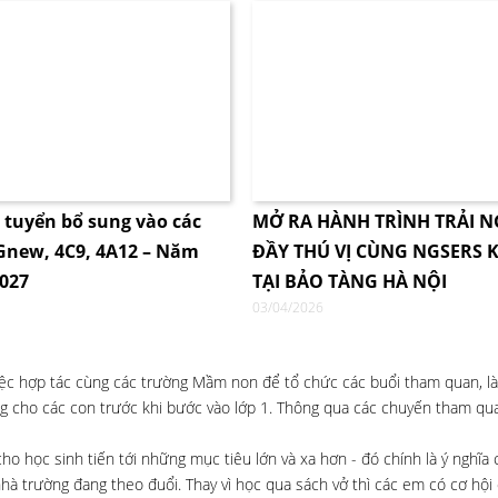
i tuyển bổ sung vào các
MỞ RA HÀNH TRÌNH TRẢI 
4Gnew, 4C9, 4A12 – Năm
ĐẦY THÚ VỊ CÙNG NGSERS K
2027
TẠI BẢO TÀNG HÀ NỘI
03/04/2026
việc hợp tác cùng các trường Mầm non để tổ chức các buổi tham quan, l
ng cho các con trước khi bước vào lớp 1. Thông qua các chuyến tham quan
học sinh tiến tới những mục tiêu lớn và xa hơn - đó chính là ý nghĩa củ
hà trường đang theo đuổi. Thay vì học qua sách vở thì các em có cơ hộ