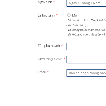
Ngày sinh
*
Là học sinh
*
Mới
- Là học sinh chưa đăng ký nhó
- Và chưa đặt cọc,
- Và không thuộc mầm non liên 
- Và không là con cháu giáo viên 
Tên phụ huynh
*
Điện thoại / Zalo
*
Email
*