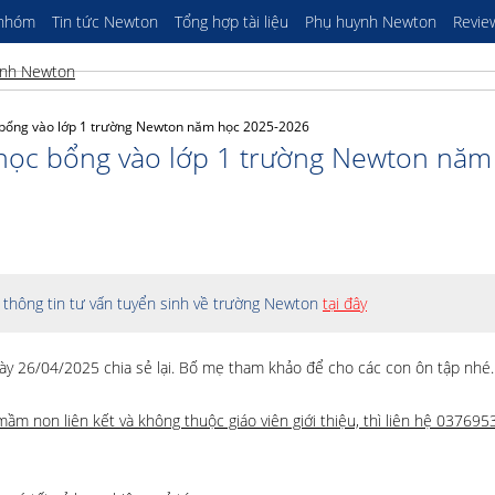
 nhóm
Tin tức Newton
Tổng hợp tài liệu
Phụ huynh Newton
Revie
c bổng vào lớp 1 trường Newton năm học 2025-2026
i học bổng vào lớp 1 trường Newton năm
thông tin tư vấn tuyển sinh về trường Newton
tại đây
ày 26/04/2025 chia sẻ lại. Bố mẹ tham khảo để cho các con ôn tập nhé.
m non liên kết và không thuộc giáo viên giới thiệu, thì liên hệ 03769