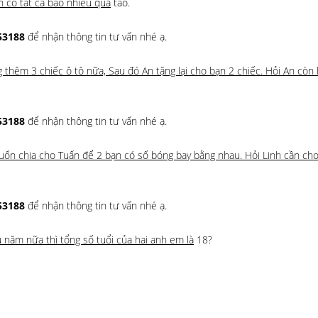
n có tất cả bao nhiêu quả
táo.
53188
để nhận thông tin tư vấn nhé ạ.
g thêm 3 chiếc ô tô nữa, Sau đó An tặng lại cho bạn 2 chiếc. Hỏi An còn 
53188
để nhận thông tin tư vấn nhé ạ.
muốn chia cho Tuấn để 2 bạn có số bóng bay bằng nhau. Hỏi Linh cần ch
53188
để nhận thông tin tư vấn nhé ạ.
u năm nữa thì tổng số tuổi của hai anh em là
18?