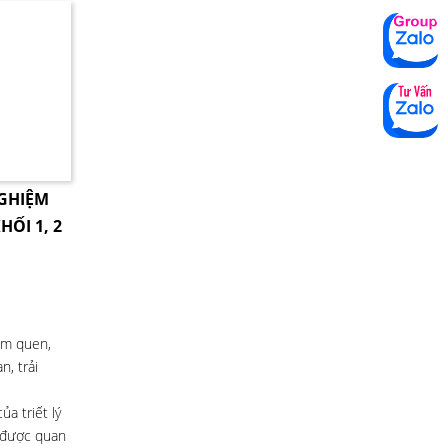
NGHIỆM
HỐI 1, 2
àm quen,
, trải
a triết lý
i được quan