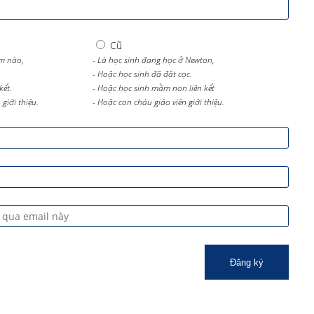
Cũ
m nào,
- Là học sinh đang học ở Newton,
- Hoặc học sinh đã đặt cọc.
kết.
- Hoặc học sinh mầm non liên kết
giới thiệu.
- Hoặc con cháu giáo viên giới thiệu.
Đăng ký