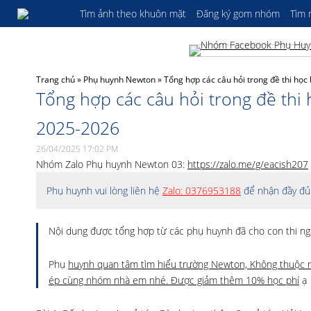
Tìm ảnh theo khuôn mặt
Đăng ký gom nhóm
Tìm
Trang chủ
»
Phụ huynh Newton
»
Tổng hợp các câu hỏi trong đề thi họ
Tổng hợp các câu hỏi trong đề th
2025-2026
26/04/2025 17:02 PM
Nhóm Zalo Phụ huynh Newton 03:
https://zalo.me/g/eacish207
Phụ huynh vui lòng liên hệ
Zalo: 0376953188
để nhận đầy đủ 
Nội dung được tổng hợp từ các phụ huynh đã cho con thi ng
Phụ
huynh quan tâm tìm hiểu trường Newton, Không thuộc mầ
ép cùng nhóm nhà em nhé. Được giảm thêm 10% học phí
ạ