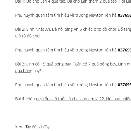
Bài 1: Bố
cho Lan 4 quả táo, Bà cho Lan thêm 2 quả táo, Hỏi La
Phụ huynh quan tâm tìm hiểu về trường Newton liên hệ
03769
Bài 2: Sinh
Nhật An, Bà nội tặng An 5 chiếc ô tô đồ chơi, Bố tặn
c ô tô đồ
chơi
Phụ huynh quan tâm tìm hiểu về trường Newton liên hệ
03769
Bài 3: Linh
có 15 quả bóng bay, Tuấn có 7 quả bóng bay, Linh 
quả bóng
bay?
Phụ huynh quan tâm tìm hiểu về trường Newton liên hệ
03769
Bài 4: Hiện
nay tổng số tuổi của hai anh em là 12, Hỏi bao nhiê
….
Xem đầy đủ tại đây: