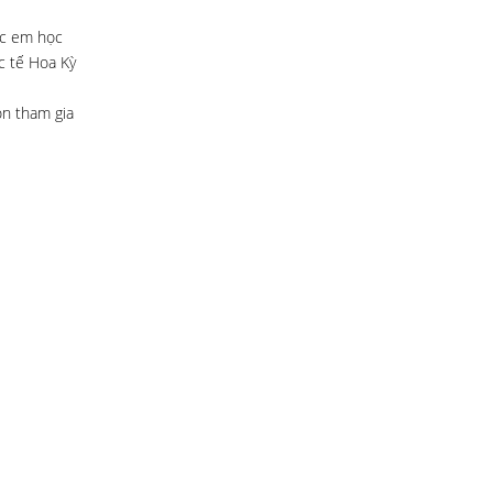
ác em học
c tế Hoa Kỳ
on tham gia