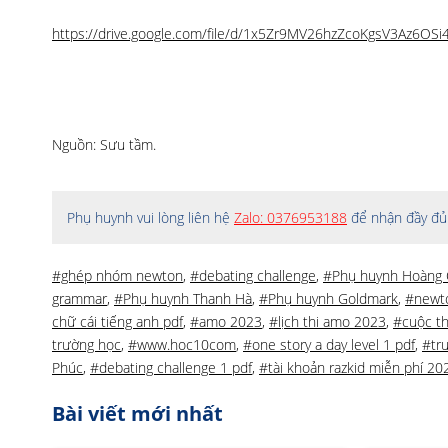
https://drive.google.com/file/d/1x5Zr9MV26hzZcoKgsV3Az6OS
Nguồn: Sưu tầm.
Phụ huynh vui lòng liên hệ
Zalo: 0376953188
để nhận đầy đủ 
#ghép nhóm newton
,
#debating challenge
,
#Phụ huynh Hoàng 
grammar
,
#Phụ huynh Thanh Hà
,
#Phụ huynh Goldmark
,
#newt
chữ cái tiếng anh pdf
,
#amo 2023
,
#lịch thi amo 2023
,
#cuộc t
trường học
,
#www.hoc10com
,
#one story a day level 1 pdf
,
#tr
Phúc
,
#debating challenge 1 pdf
,
#tài khoản razkid miễn phí 20
Bài viết mới nhất