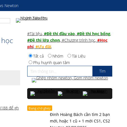
ws Newton
#Tài liệu
,
#Đề thi đầu vào
,
#Đề thi học bổng
,
 học
#Đề thi lớp chọn
,
#Chương trình học
,
#Học
phí
,
#Ưu đãi
,
Tất cả
Nhóm
Tài Liệu
Phụ huynh quan tâm
53188 để gh
Đang chờ ghép
Đinh Hoàng Bách cần tìm 2 bạn
mới, hoặc 1 cũ + 1 mới CS1, CS2