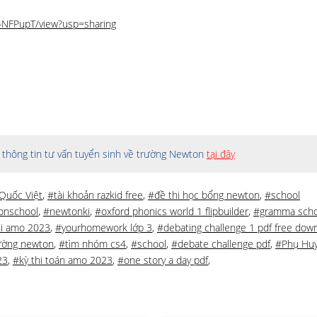
i4NFPupT/view?usp=sharing
thông tin tư vấn tuyển sinh về trường Newton
tại đây
Quốc Việt
,
#tài khoản razkid free
,
#đề thi học bổng newton
,
#school
onschool
,
#newtonki
,
#oxford phonics world 1 flipbuilder
,
#gramma scho
hi amo 2023
,
#yourhomework lớp 3
,
#debating challenge 1 pdf free dow
ường newton
,
#tìm nhóm cs4
,
#school
,
#debate challenge pdf
,
#Phụ Huy
23
,
#kỳ thi toán amo 2023
,
#one story a day pdf
,