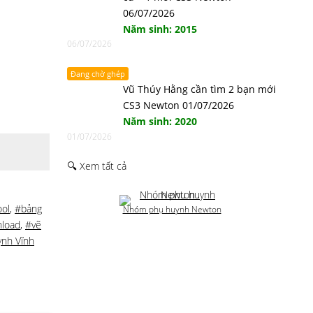
06/07/2026
Năm sinh: 2015
06/07/2026
Đang chờ ghép
Vũ Thúy Hằng cần tìm 2 bạn mới
CS3 Newton 01/07/2026
Năm sinh: 2020
01/07/2026
🔍 Xem tất cả
ol
,
#bảng
Nhóm phụ huynh Newton
nload
,
#vẽ
nh Vĩnh