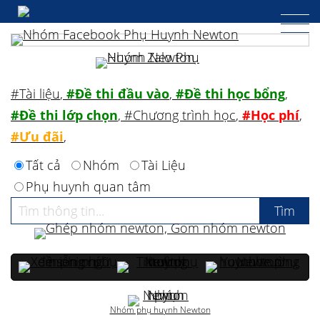
#Tài liệu
,
#Đề thi đầu vào
,
#Đề thi học bổng
,
#Đề thi lớp chọn
,
#Chương trình học
,
#Học phí
,
#Ưu đãi
,
Tất cả
Nhóm
Tài Liệu
Phụ huynh quan tâm
Nhóm phụ huynh Newton