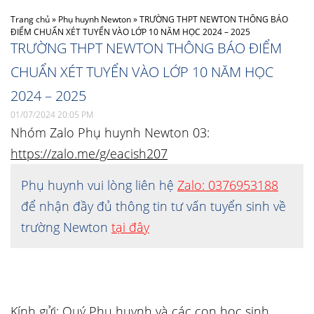
Trang chủ
»
Phụ huynh Newton
»
TRƯỜNG THPT NEWTON THÔNG BÁO
ĐIỂM CHUẨN XÉT TUYỂN VÀO LỚP 10 NĂM HỌC 2024 – 2025
TRƯỜNG THPT NEWTON THÔNG BÁO ĐIỂM
CHUẨN XÉT TUYỂN VÀO LỚP 10 NĂM HỌC
2024 – 2025
01/07/2024 20:05 PM
Nhóm Zalo Phụ huynh Newton 03:
https://zalo.me/g/eacish207
Phụ huynh vui lòng liên hệ
Zalo: 0376953188
để nhận đầy đủ thông tin tư vấn tuyển sinh về
trường Newton
tại đây
Kính gửi: Quý Phụ huynh và các con học sinh.