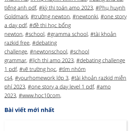
tiếng anh pdf
,
#kỳ thi toán amo 2023
,
#Phụ huynh
Goldmark
,
#trường newton
,
#newtonki
,
#one story
a day pdf
,
#đề thi học bổng
newton
,
#school
,
#gramma school
,
#tài khoản
razkid free
,
#debating
challenge
,
#newtonschool
,
#school
grammar
,
#lịch thi amo 2023
,
#debating challenge
1 pdf
,
#vẽ trường học
,
#tìm nhóm
cs4
,
#yourhomework lớp 3
,
#tài khoản razkid miễn
phí 2023
,
#one story a day level 1 pdf
,
#amo
2023
,
#www.hoc10com
,
Bài viết mới nhất