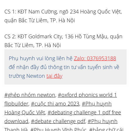
CS 1: KĐT Nam Cường, ngõ 234 Hoàng Quốc Việt,
quận Bắc Từ Liêm, TP. Hà Nội
CS 2: KĐT Goldmark City, 136 Hồ Tùng Mậu, quận
Bắc Từ Liêm, TP. Hà Nội
Phụ huynh vui lòng liên hệ
Zalo: 0376953188
để nhận đầy đủ thông tin tư vấn tuyển sinh về
trường Newton
tại đây
#ghép nhóm newton
,
#oxford phonics world 1
flipbuilder
,
#cuộc thi amo 2023
,
#Phụ huynh
Hoàng Quốc Việt
,
#debating challenge 1 pdf free
download
,
#debate challenge pdf
,
#Phụ huynh
Thanh Hà
,
#Phụ Huynh Vĩnh Phúc
,
#bảng chữ cái