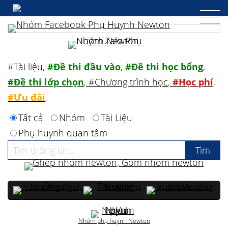
#Tài liệu
,
#Đề thi đầu vào
,
#Đề thi học bổng
,
#Đề thi lớp chọn
,
#Chương trình học
,
#Học phí
,
#Ưu đãi
,
Tất cả
Nhóm
Tài Liệu
Phụ huynh quan tâm
Nhóm phụ huynh Newton