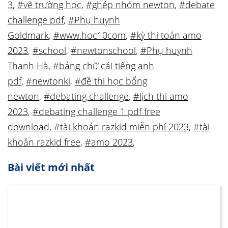
3
,
#vẽ trường học
,
#ghép nhóm newton
,
#debate
challenge pdf
,
#Phụ huynh
Goldmark
,
#www.hoc10com
,
#kỳ thi toán amo
2023
,
#school
,
#newtonschool
,
#Phụ huynh
Thanh Hà
,
#bảng chữ cái tiếng anh
pdf
,
#newtonki
,
#đề thi học bổng
newton
,
#debating challenge
,
#lịch thi amo
2023
,
#debating challenge 1 pdf free
download
,
#tài khoản razkid miễn phí 2023
,
#tài
khoản razkid free
,
#amo 2023
,
Bài viết mới nhất