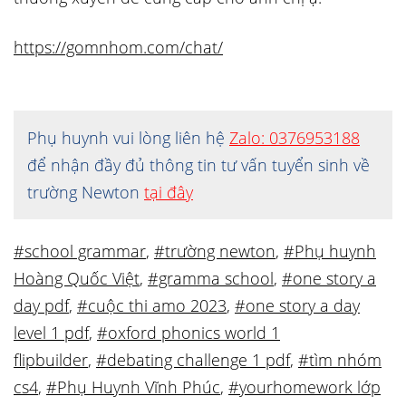
https://gomnhom.com/chat/
Phụ huynh vui lòng liên hệ
Zalo: 0376953188
để nhận đầy đủ thông tin tư vấn tuyển sinh về
trường Newton
tại đây
#school grammar
,
#trường newton
,
#Phụ huynh
Hoàng Quốc Việt
,
#gramma school
,
#one story a
day pdf
,
#cuộc thi amo 2023
,
#one story a day
level 1 pdf
,
#oxford phonics world 1
flipbuilder
,
#debating challenge 1 pdf
,
#tìm nhóm
cs4
,
#Phụ Huynh Vĩnh Phúc
,
#yourhomework lớp