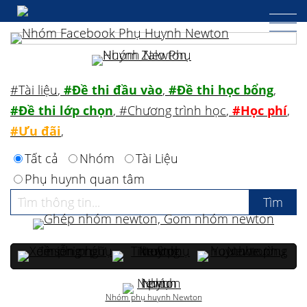
#Tài liệu
,
#Đề thi đầu vào
,
#Đề thi học bổng
,
#Đề thi lớp chọn
,
#Chương trình học
,
#Học phí
,
#Ưu đãi
,
Tất cả
Nhóm
Tài Liệu
Phụ huynh quan tâm
Nhóm phụ huynh Newton