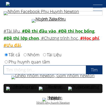
#Tài liệu
,
#Đề thi đầu vào
,
#Đề thi học bổng
,
#Đề thi lớp chọn
,
#Chương trình học
,
#Học phí
,
#Ưu đãi
,
Tất cả
Nhóm
Tài Liệu
Phụ huynh quan tâm
Nhóm phụ huynh Newton