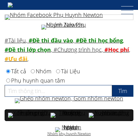
#Tài liệu
,
#Đề thi đầu vào
,
#Đề thi học bổng
,
#Đề thi lớp chọn
,
#Chương trình học
,
#Học phí
,
#Ưu đãi
,
Tất cả
Nhóm
Tài Liệu
Phụ huynh quan tâm
Nhóm phụ huynh Newton