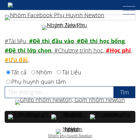
#Tài liệu
,
#Đề thi đầu vào
,
#Đề thi học bổng
,
#Đề thi lớp chọn
,
#Chương trình học
,
#Học phí
,
#Ưu đãi
,
Tất cả
Nhóm
Tài Liệu
Phụ huynh quan tâm
Nhóm phụ huynh Newton