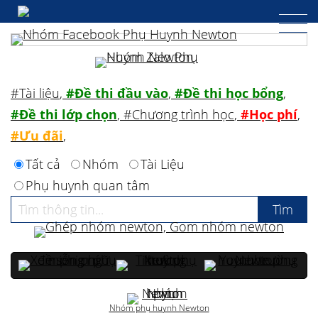
#Tài liệu
,
#Đề thi đầu vào
,
#Đề thi học bổng
,
#Đề thi lớp chọn
,
#Chương trình học
,
#Học phí
,
#Ưu đãi
,
Tất cả
Nhóm
Tài Liệu
Phụ huynh quan tâm
Nhóm phụ huynh Newton