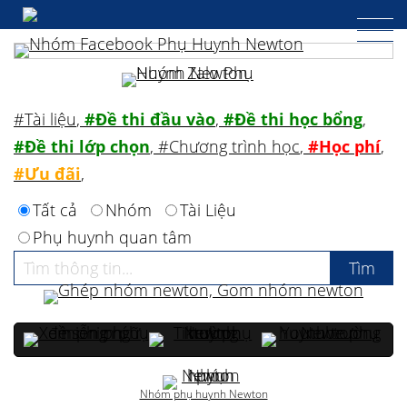
#Tài liệu
,
#Đề thi đầu vào
,
#Đề thi học bổng
,
#Đề thi lớp chọn
,
#Chương trình học
,
#Học phí
,
#Ưu đãi
,
Tất cả
Nhóm
Tài Liệu
Phụ huynh quan tâm
Nhóm phụ huynh Newton