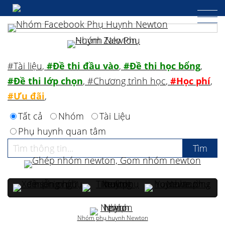
#Tài liệu
,
#Đề thi đầu vào
,
#Đề thi học bổng
,
#Đề thi lớp chọn
,
#Chương trình học
,
#Học phí
,
#Ưu đãi
,
Tất cả
Nhóm
Tài Liệu
Phụ huynh quan tâm
Nhóm phụ huynh Newton