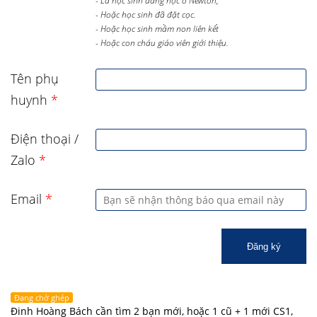
- Là học sinh đang học ở Newton,
- Hoặc học sinh đã đặt cọc.
- Hoặc học sinh mầm non liên kết
- Hoặc con cháu giáo viên giới thiệu.
Tên phụ
huynh
*
Điện thoại /
Zalo
*
Email
*
Đăng ký
Đang chờ ghép
Đinh Hoàng Bách cần tìm 2 bạn mới, hoặc 1 cũ + 1 mới CS1,