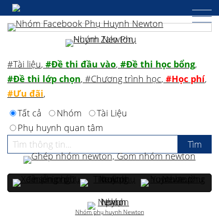
#Tài liệu
,
#Đề thi đầu vào
,
#Đề thi học bổng
,
#Đề thi lớp chọn
,
#Chương trình học
,
#Học phí
,
#Ưu đãi
,
Tất cả
Nhóm
Tài Liệu
Phụ huynh quan tâm
Nhóm phụ huynh Newton