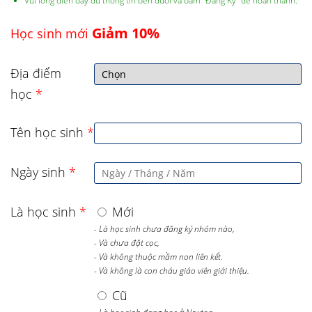
Vùi lòng điền đầy đủ thông tin bên dưới và bấm “Đăng Ký” để hoàn thành.
Giảm 10%
Học sinh mới
Địa điểm
học
*
Tên học sinh
*
Ngày sinh
*
Là học sinh
*
Mới
- Là học sinh chưa đăng ký nhóm nào,
- Và chưa đặt cọc,
- Và không thuộc mầm non liên kết.
- Và không là con cháu giáo viên giới thiệu.
Cũ