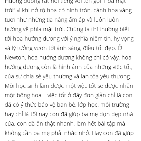
Hướng dương rất nổi tiếng với tên gọi “hoa mặt
trời” vì khi nở rộ hoa có hình tròn, cánh hoa vàng
tươi như những tia nắng ấm áp và luôn luôn
hướng về phía mặt trời. Chúng ta thì thường biết
tới hoa hướng dương với ý nghĩa niềm tin, hy vọng
và lý tưởng vươn tới ánh sáng, điều tốt đẹp. Ở
Newton, hoa hướng dương không chỉ có vậy, hoa
hướng dương còn là hình ảnh của những việc tốt,
của sự chia sẻ yêu thương và lan tỏa yêu thương.
Mỗi học sinh làm được một việc tốt sẽ được nhận
một bông hoa – việc tốt ở đây đơn giản chỉ là con
đã có ý thức bảo vệ bạn bè, lớp học, môi trường
hay chỉ là tối nay con đã giúp ba mẹ dọn dẹp nhà
cửa, con đã ăn thật nhanh, làm hết bài tập mà
không cần ba mẹ phải nhắc nhở. Hay con đã giúp