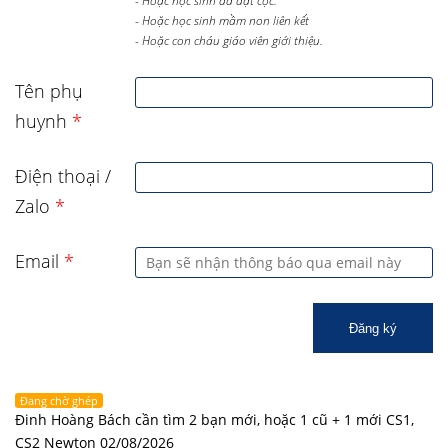
- Hoặc học sinh đã đặt cọc.
- Hoặc học sinh mầm non liên kết
- Hoặc con cháu giáo viên giới thiệu.
Tên phụ
huynh
*
Điện thoại /
Zalo
*
Email
*
Đăng ký
Đang chờ ghép
Đinh Hoàng Bách cần tìm 2 bạn mới, hoặc 1 cũ + 1 mới CS1,
CS2 Newton 02/08/2026