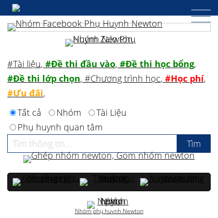
#Tài liệu
,
#Đề thi đầu vào
,
#Đề thi học bổng
,
#Đề thi lớp chọn
,
#Chương trình học
,
#Học phí
,
#Ưu đãi
,
Tất cả
Nhóm
Tài Liệu
Phụ huynh quan tâm
Nhóm phụ huynh Newton