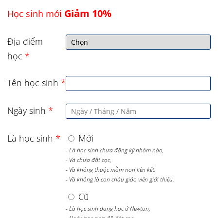
Giảm 10%
Học sinh mới
Địa điểm
học
*
Tên học sinh
*
Ngày sinh
*
Là học sinh
*
Mới
- Là học sinh chưa đăng ký nhóm nào,
- Và chưa đặt cọc,
- Và không thuộc mầm non liên kết.
- Và không là con cháu giáo viên giới thiệu.
Cũ
- Là học sinh đang học ở Newton,