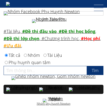
#Tài liệu
,
#Đề thi đầu vào
,
#Đề thi học bổng
,
#Đề thi lớp chọn
,
#Chương trình học
,
#Học phí
,
#Ưu đãi
,
Tất cả
Nhóm
Tài Liệu
Phụ huynh quan tâm
Nhóm phụ huynh Newton