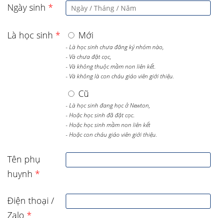
Ngày sinh
*
Là học sinh
*
Mới
- Là học sinh chưa đăng ký nhóm nào,
- Và chưa đặt cọc,
- Và không thuộc mầm non liên kết.
- Và không là con cháu giáo viên giới thiệu.
Cũ
- Là học sinh đang học ở Newton,
- Hoặc học sinh đã đặt cọc.
- Hoặc học sinh mầm non liên kết
- Hoặc con cháu giáo viên giới thiệu.
Tên phụ
huynh
*
Điện thoại /
Zalo
*