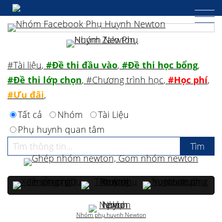
#Tài liệu
,
#Đề thi đầu vào
,
#Đề thi học bổng
,
#Đề thi lớp chọn
,
#Chương trình học
,
#Học phí
,
#Ưu đãi
,
Tất cả
Nhóm
Tài Liệu
Phụ huynh quan tâm
Nhóm phụ huynh Newton