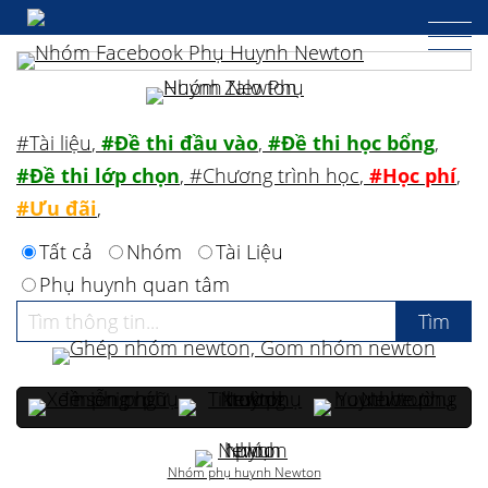
#Tài liệu
,
#Đề thi đầu vào
,
#Đề thi học bổng
,
#Đề thi lớp chọn
,
#Chương trình học
,
#Học phí
,
#Ưu đãi
,
Tất cả
Nhóm
Tài Liệu
Phụ huynh quan tâm
Nhóm phụ huynh Newton