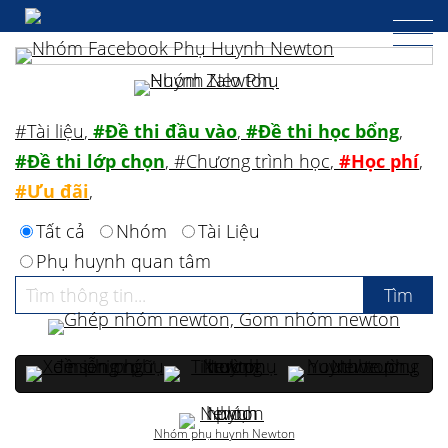
#Tài liệu
,
#Đề thi đầu vào
,
#Đề thi học bổng
,
#Đề thi lớp chọn
,
#Chương trình học
,
#Học phí
,
#Ưu đãi
,
Tất cả
Nhóm
Tài Liệu
Phụ huynh quan tâm
Nhóm phụ huynh Newton