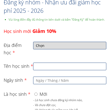
Đăng ký nhóm - Nhận ưu đãi giảm học
phí 2025 - 2026
Vùi lòng điền đầy đủ thông tin bên dưới và bấm “Đăng Ký” để hoàn thành.
Giảm 10%
Học sinh mới
Địa điểm
học
*
Tên học sinh
*
Ngày sinh
*
Là học sinh
*
Mới
- Là học sinh chưa đăng ký nhóm nào,
- Và chưa đặt cọc,
- Và không thuộc mầm non liên kết.