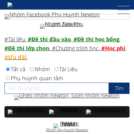
#Tài liệu
,
#Đề thi đầu vào
,
#Đề thi học bổng
,
#Đề thi lớp chọn
,
#Chương trình học
,
#Học phí
,
#Ưu đãi
,
Tất cả
Nhóm
Tài Liệu
Phụ huynh quan tâm
Nhóm phụ huynh Newton