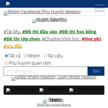
#Tài liệu
,
#Đề thi đầu vào
,
#Đề thi học bổng
,
#Đề thi lớp chọn
,
#Chương trình học
,
#Học phí
,
#Ưu đãi
,
Tất cả
Nhóm
Tài Liệu
Phụ huynh quan tâm
Nhóm phụ huynh Newton