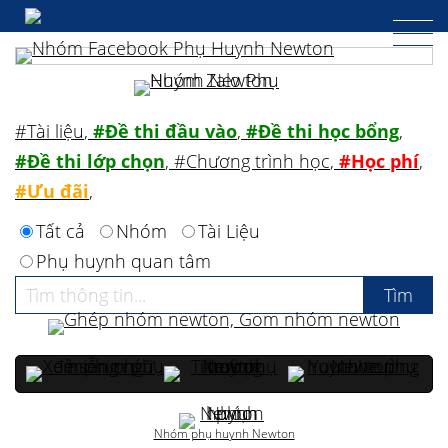
#Tài liệu
,
#Đề thi đầu vào
,
#Đề thi học bổng
,
#Đề thi lớp chọn
,
#Chương trình học
,
#Học phí
,
#Ưu đãi
,
Tất cả
Nhóm
Tài Liệu
Phụ huynh quan tâm
Nhóm phụ huynh Newton