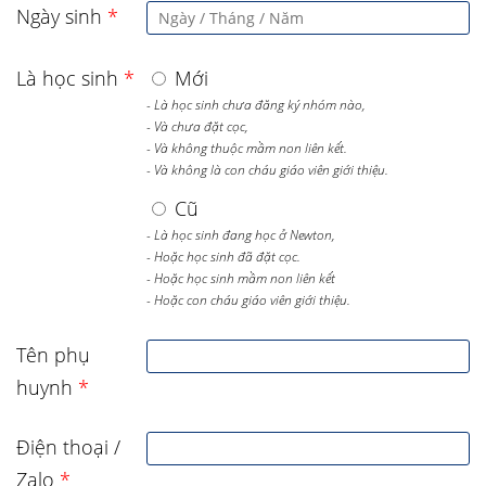
Ngày sinh
*
Là học sinh
*
Mới
- Là học sinh chưa đăng ký nhóm nào,
- Và chưa đặt cọc,
- Và không thuộc mầm non liên kết.
- Và không là con cháu giáo viên giới thiệu.
Cũ
- Là học sinh đang học ở Newton,
- Hoặc học sinh đã đặt cọc.
- Hoặc học sinh mầm non liên kết
- Hoặc con cháu giáo viên giới thiệu.
Tên phụ
huynh
*
Điện thoại /
Zalo
*