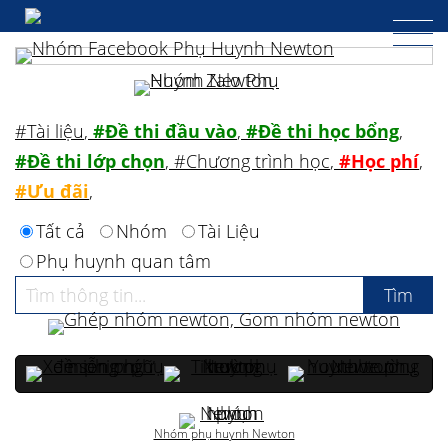
#Tài liệu
,
#Đề thi đầu vào
,
#Đề thi học bổng
,
#Đề thi lớp chọn
,
#Chương trình học
,
#Học phí
,
#Ưu đãi
,
Tất cả
Nhóm
Tài Liệu
Phụ huynh quan tâm
Nhóm phụ huynh Newton