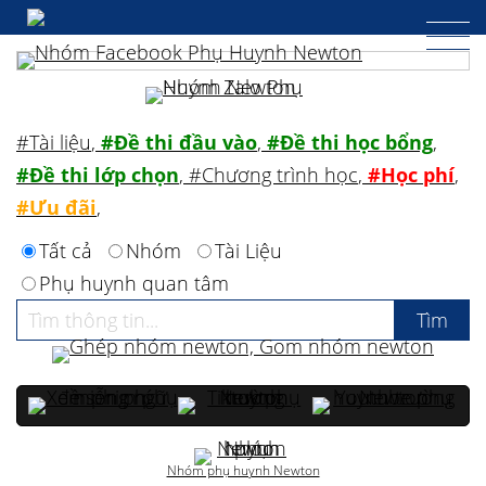
#Tài liệu
,
#Đề thi đầu vào
,
#Đề thi học bổng
,
#Đề thi lớp chọn
,
#Chương trình học
,
#Học phí
,
#Ưu đãi
,
Tất cả
Nhóm
Tài Liệu
Phụ huynh quan tâm
Nhóm phụ huynh Newton