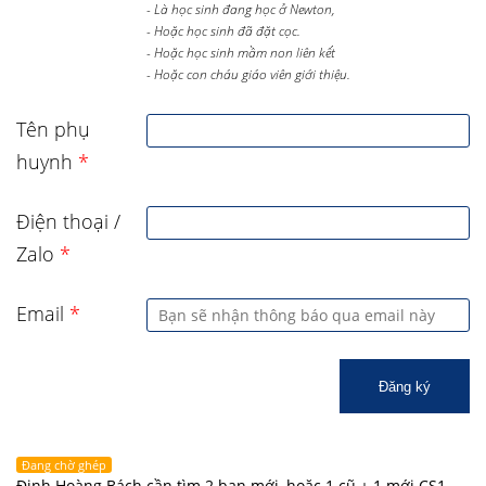
- Là học sinh đang học ở Newton,
- Hoặc học sinh đã đặt cọc.
- Hoặc học sinh mầm non liên kết
- Hoặc con cháu giáo viên giới thiệu.
Tên phụ
huynh
*
Điện thoại /
Zalo
*
Email
*
Đăng ký
Đang chờ ghép
Đinh Hoàng Bách cần tìm 2 bạn mới, hoặc 1 cũ + 1 mới CS1,