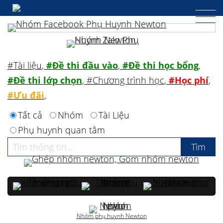
#Tài liệu
,
#Đề thi đầu vào
,
#Đề thi học bổng
,
#Đề thi lớp chọn
,
#Chương trình học
,
#Học phí
,
#Ưu đãi
,
Tất cả
Nhóm
Tài Liệu
Phụ huynh quan tâm
Nhóm phụ huynh Newton