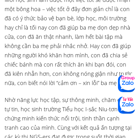
một bông hoa – việc tốt ở đây đơn giản chỉ là con
đã có ý thức bảo vệ bạn bè, lớp học, môi trường
hay chỉ là tối nay con đã giúp ba mẹ dọn dẹp nhà
cửa, con đã ăn thật nhanh, làm hết bài tập mà
không cần ba mẹ phải nhắc nhở. Hay con đã giúp
những người khó khăn hơn mình, con đã chia sẻ
chiếc bánh mà con rất thích ăn khi bạn đói, con
đã kiên nhẫn hơn, con không nóng giận như trước
nữa, con biết nói lời “cảm ơn – xin lỗi” ba mẹ ạ!
Nhờ năng lực học tập, sự thông minh, chăm chỉ và
tự tin, học sinh trường Tiểu học I-sắc Niu-tơn đã
chứng minh kiến thức nổi trội, tinh thần cạnh
tranh cao của mình. Cùng với kết quả ấn tượng tại
các kỳ thi NGS-ers đạt được trong suốt thời gian