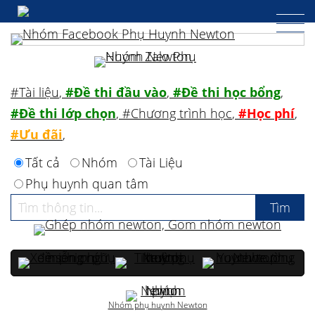
#Tài liệu
,
#Đề thi đầu vào
,
#Đề thi học bổng
,
#Đề thi lớp chọn
,
#Chương trình học
,
#Học phí
,
#Ưu đãi
,
Tất cả
Nhóm
Tài Liệu
Phụ huynh quan tâm
Nhóm phụ huynh Newton