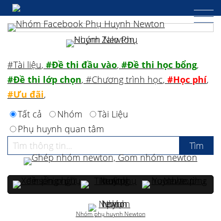
#Tài liệu
,
#Đề thi đầu vào
,
#Đề thi học bổng
,
#Đề thi lớp chọn
,
#Chương trình học
,
#Học phí
,
#Ưu đãi
,
Tất cả
Nhóm
Tài Liệu
Phụ huynh quan tâm
Nhóm phụ huynh Newton