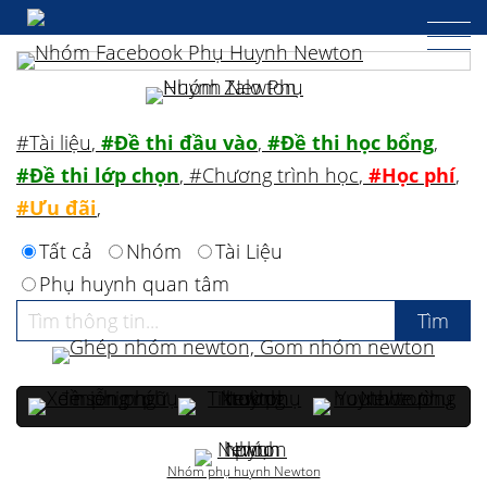
#Tài liệu
,
#Đề thi đầu vào
,
#Đề thi học bổng
,
#Đề thi lớp chọn
,
#Chương trình học
,
#Học phí
,
#Ưu đãi
,
Tất cả
Nhóm
Tài Liệu
Phụ huynh quan tâm
Nhóm phụ huynh Newton