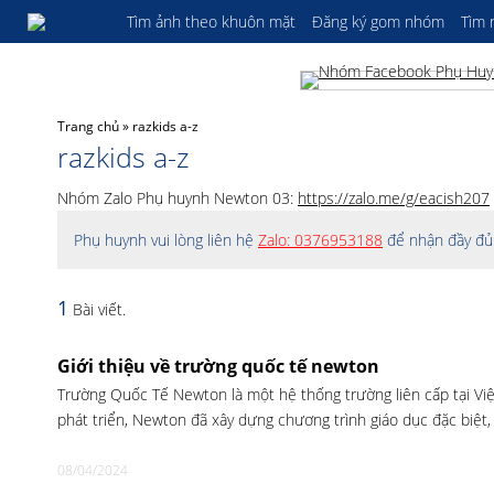
Tìm ảnh theo khuôn mặt
Đăng ký gom nhóm
Tìm
Trang chủ
»
razkids a-z
razkids a-z
Nhóm Zalo Phụ huynh Newton 03:
https://zalo.me/g/eacish207
Phụ huynh vui lòng liên hệ
Zalo: 0376953188
để nhận đầy đủ 
1
Bài viết.
Giới thiệu về trường quốc tế newton
Trường Quốc Tế Newton là một hệ thống trường liên cấp tại Vi
phát triển, Newton đã xây dựng chương trình giáo dục đặc biệt,
08/04/2024