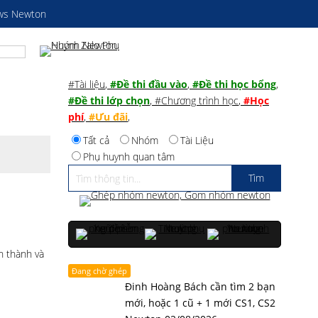
ws Newton
#Tài liệu
,
#Đề thi đầu vào
,
#Đề thi học bổng
,
#Đề thi lớp chọn
,
#Chương trình học
,
#Học
phí
,
#Ưu đãi
,
Tất cả
Nhóm
Tài Liệu
Phụ huynh quan tâm
h thành và
Đang chờ ghép
Đinh Hoàng Bách cần tìm 2 bạn
mới, hoặc 1 cũ + 1 mới CS1, CS2