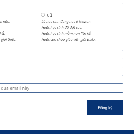
Cũ
m nào,
- Là học sinh đang học ở Newton,
- Hoặc học sinh đã đặt cọc.
kết.
- Hoặc học sinh mầm non liên kết
giới thiệu.
- Hoặc con cháu giáo viên giới thiệu.
Đăng ký