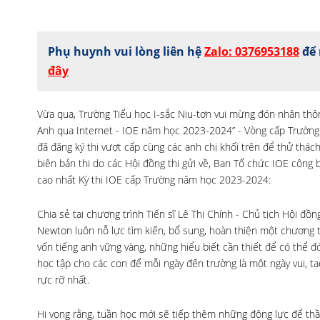
Phụ huynh vui lòng liên hệ
Zalo: 0376953188
để 
đây
Vừa qua, Trường Tiểu học I-sắc Niu-tơn vui mừng đón nhân thông
Anh qua Internet - IOE năm học 2023-2024” - Vòng cấp Trường v
đã đăng ký thi vượt cấp cùng các anh chị khối trên để thử thách
biên bản thi do các Hội đồng thi gửi về, Ban Tổ chức IOE công 
cao nhất Kỳ thi IOE cấp Trường năm học 2023-2024:
Chia sẻ tại chương trình Tiến sĩ Lê Thị Chính - Chủ tịch Hội 
Newton luôn nỗ lực tìm kiến, bổ sung, hoàn thiện một chương t
vốn tiếng anh vững vàng, những hiểu biết cần thiết để có thể 
học tập cho các con để mỗi ngày đến trường là một ngày vui, tạ
rực rỡ nhất.
Hi vọng rằng, tuần học mới sẽ tiếp thêm những động lực để th