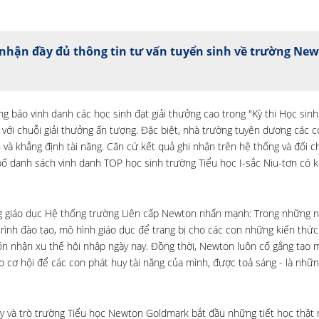
nhận đầy đủ thông tin tư vấn tuyển sinh về trường Ne
 báo vinh danh các học sinh đạt giải thưởng cao trong "Kỳ thi Học sinh 
ới chuỗi giải thưởng ấn tượng. Đặc biệt, nhà trường tuyên dương các c
 và khẳng định tài năng. Căn cứ kết quả ghi nhận trên hệ thống và đối ch
bố danh sách vinh danh TOP học sinh trường Tiểu học I-sắc Niu-tơn có k
đồng giáo dục Hệ thống trường Liên cấp Newton nhấn mạnh: Trong những 
rình đào tạo, mô hình giáo dục để trang bị cho các con những kiến thức
đón nhận xu thế hội nhập ngày nay. Đồng thời, Newton luôn cố gắng tạo 
o cơ hội để các con phát huy tài năng của mình, được toả sáng - là nhữn
ầy và trò trường Tiểu học Newton Goldmark bắt đầu những tiết học thật