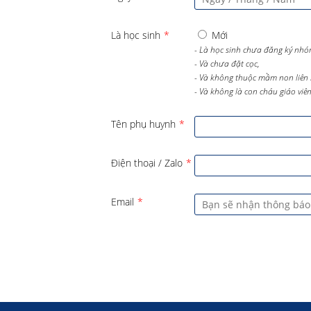
Là học sinh
*
Mới
- Là học sinh chưa đăng ký nhó
- Và chưa đặt cọc,
- Và không thuộc mầm non liên 
- Và không là con cháu giáo viên 
Tên phụ huynh
*
Điện thoại / Zalo
*
Email
*