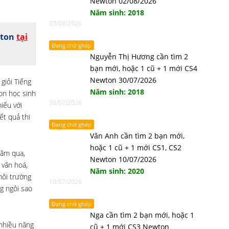
Newton 02/08/2026
Năm sinh: 2018
03/08/2026
wton
tại
Đang chờ ghép
Nguyễn Thị Hương cần tìm 2
bạn mới, hoặc 1 cũ + 1 mới CS4
Newton 30/07/2026
giỏi Tiếng
Năm sinh: 2018
on học sinh
30/07/2026
iếu với
ết quả thi
Đang chờ ghép
Vân Anh cần tìm 2 bạn mới,
hoặc 1 cũ + 1 mới CS1, CS2
năm qua,
Newton 10/07/2026
 văn hoá,
Năm sinh: 2020
môi trường
10/07/2026
g ngôi sao
Đang chờ ghép
Nga cần tìm 2 bạn mới, hoặc 1
 nhiều năng
cũ + 1 mới CS3 Newton