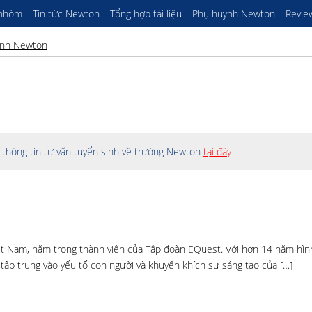
 nhóm
Tin tức Newton
Tổng hợp tài liệu
Phụ huynh Newton
Revie
thông tin tư vấn tuyển sinh về trường Newton
tại đây
ệt Nam, nằm trong thành viên của Tập đoàn EQuest. Với hơn 14 năm hìn
 tập trung vào yếu tố con người và khuyến khích sự sáng tạo của […]