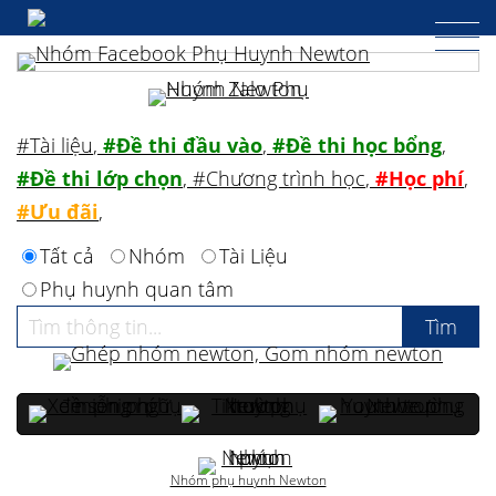
#Tài liệu
,
#Đề thi đầu vào
,
#Đề thi học bổng
,
#Đề thi lớp chọn
,
#Chương trình học
,
#Học phí
,
#Ưu đãi
,
Tất cả
Nhóm
Tài Liệu
Phụ huynh quan tâm
Nhóm phụ huynh Newton