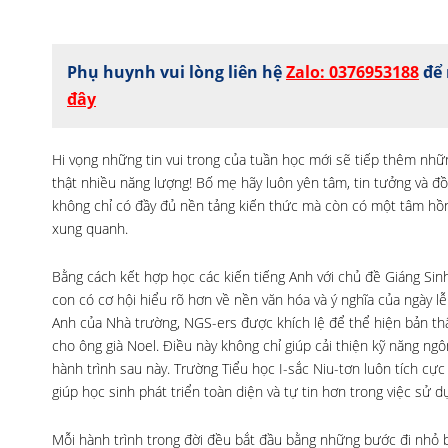
Phụ huynh vui lòng liên hệ
Zalo: 0376953188
để 
đây
Hi vọng những tin vui trong của tuần học mới sẽ tiếp thêm nhữn
thật nhiều năng lượng! Bố mẹ hãy luôn yên tâm, tin tưởng và 
không chỉ có đầy đủ nền tảng kiến thức mà còn có một tâm hồn
xung quanh.
Bằng cách kết hợp học các kiến tiếng Anh với chủ đề Giáng Sin
con có cơ hội hiểu rõ hơn về nền văn hóa và ý nghĩa của ngày lễ
Anh của Nhà trường, NGS-ers được khích lệ để thể hiện bản thâ
cho ông già Noel. Điều này không chỉ giúp cải thiện kỹ năng ngô
hành trình sau này. Trường Tiểu học I-sắc Niu-tơn luôn tích cực
giúp học sinh phát triển toàn diện và tự tin hơn trong việc sử
Mỗi hành trình trong đời đều bắt đầu bằng những bước đi nhỏ 