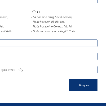
Cũ
m nào,
- Là học sinh đang học ở Newton,
- Hoặc học sinh đã đặt cọc.
kết.
- Hoặc học sinh mầm non liên kết
giới thiệu.
- Hoặc con cháu giáo viên giới thiệu.
Đăng ký