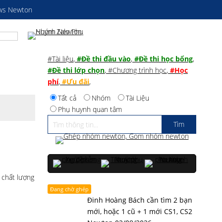
ws Newton
#Tài liệu
,
#Đề thi đầu vào
,
#Đề thi học bổng
,
#Đề thi lớp chọn
,
#Chương trình học
,
#Học
phí
,
#Ưu đãi
,
Tất cả
Nhóm
Tài Liệu
Phụ huynh quan tâm
 chất lượng
Đang chờ ghép
Đinh Hoàng Bách cần tìm 2 bạn
mới, hoặc 1 cũ + 1 mới CS1, CS2