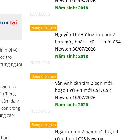
Newton 02/08/2026
Năm sinh: 2018
03/08/2026
wton
tại
Đang chờ ghép
Nguyễn Thị Hương cần tìm 2
bạn mới, hoặc 1 cũ + 1 mới CS4
Newton 30/07/2026
ần mới với
Năm sinh: 2018
ọc trò
30/07/2026
những người
Đang chờ ghép
Vân Anh cần tìm 2 bạn mới,
 giúp các
hoặc 1 cũ + 1 mới CS1, CS2
ên Tiếng
Newton 10/07/2026
nh cảm dành
Năm sinh: 2020
c con trong
10/07/2026
ụng cao,
Đang chờ ghép
Nga cần tìm 2 bạn mới, hoặc 1
 học
cũ + 1 mới CS3 Newton