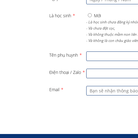
Là học sinh
*
Mới
- Là học sinh chưa đăng ký nhó
- Và chưa đặt cọc,
- Và không thuộc mầm non liên 
- Và không là con cháu giáo viên 
Tên phụ huynh
*
Điện thoại / Zalo
*
Email
*