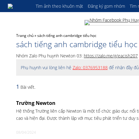
Tìm ảnh theo khuôn mặt
Đăng ký gom nhóm
Tìm
Trang chủ
»
sách tiếng anh cambridge tiểu học
sách tiếng anh cambridge tiểu học
Nhóm Zalo Phụ huynh Newton 03:
https://zalo.me/g/eacish207
Phụ huynh vui lòng liên hệ
Zalo: 0376953188
để nhận đầy đủ 
1
Bài viết.
Trường Newton
Hệ thống Trường liên cấp Newton là một tổ chức giáo dục nổi t
cao và hiện đại. Được thành lập với mục tiêu phát triển tư duy 
08/04/2024