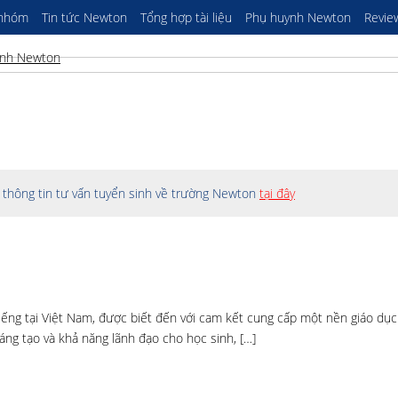
 nhóm
Tin tức Newton
Tổng hợp tài liệu
Phụ huynh Newton
Revie
thông tin tư vấn tuyển sinh về trường Newton
tại đây
iếng tại Việt Nam, được biết đến với cam kết cung cấp một nền giáo dục
sáng tạo và khả năng lãnh đạo cho học sinh, […]