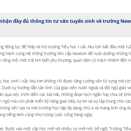
nhận đầy đủ thông tin tư vấn tuyển sinh về trường Ne
g động lực để thầy và trò trường Tiểu học I-sắc Niu-tơn bắt đầu một tu
đồng hành cùng Hệ thống trường liên cấp Newton để nuôi dưỡng những h
 rộng mở, một trái tim biết yêu thương, quan tâm có trách nhiệm đến 
h, học sinh I-sắc Niu-tơn không chỉ được tăng cường vốn từ vựng mà còn
. Dưới sự hướng dẫn tận tình của giáo viên nước ngoài và đội ngũ giáo vi
n qua việc trình diễn các bài hát, những đoạn kịch ngắn hay chia sẻ tì
n ngữ mà còn phát triển kỹ năng giao tiếp, tự tin và sự tập trung cho cá
 trong việc tạo ra môi trường học tập đa dạng, thú vị và mang tính ứng d
 dụng tiếng Anh cũng như trong cuộc sống hàng ngày.
bé. Bước vào một cấp học mới với nhiều sự mới mẻ, bỡ ngỡ, Trường Tiểu