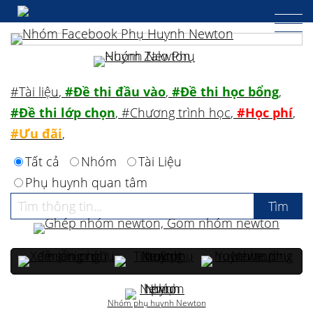
#Tài liệu
,
#Đề thi đầu vào
,
#Đề thi học bổng
,
#Đề thi lớp chọn
,
#Chương trình học
,
#Học phí
,
#Ưu đãi
,
Tất cả
Nhóm
Tài Liệu
Phụ huynh quan tâm
Nhóm phụ huynh Newton