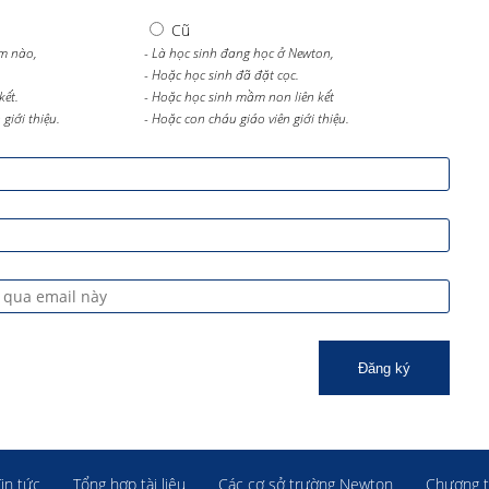
Cũ
m nào,
- Là học sinh đang học ở Newton,
- Hoặc học sinh đã đặt cọc.
kết.
- Hoặc học sinh mầm non liên kết
giới thiệu.
- Hoặc con cháu giáo viên giới thiệu.
Đăng ký
Tin tức
Tổng hợp tài liệu
Các cơ sở trường Newton
Chương t