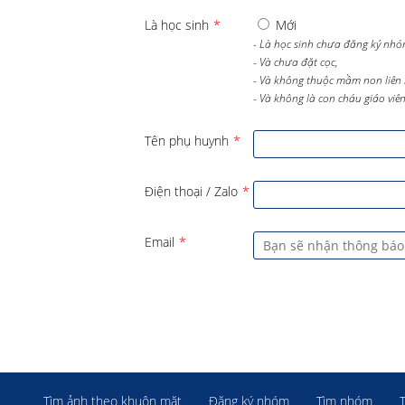
Là học sinh
*
Mới
- Là học sinh chưa đăng ký nhó
- Và chưa đặt cọc,
- Và không thuộc mầm non liên 
- Và không là con cháu giáo viên 
Tên phụ huynh
*
Điện thoại / Zalo
*
Email
*
Tìm ảnh theo khuôn mặt
Đăng ký nhóm
Tìm nhóm