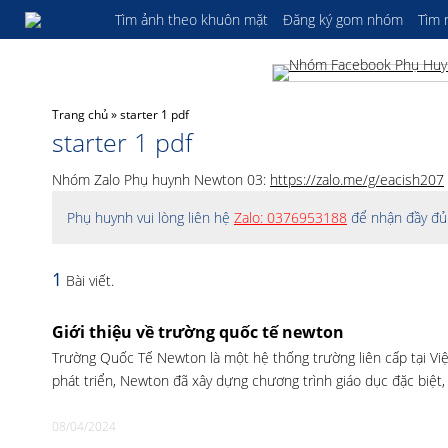
Tìm ảnh theo khuôn mặt
Đăng ký gom nhóm
Tìm
Trang chủ
»
starter 1 pdf
starter 1 pdf
Nhóm Zalo Phụ huynh Newton 03:
https://zalo.me/g/eacish207
Phụ huynh vui lòng liên hệ
Zalo: 0376953188
để nhận đầy đủ 
1
Bài viết.
Giới thiệu về trường quốc tế newton
Trường Quốc Tế Newton là một hệ thống trường liên cấp tại Vi
phát triển, Newton đã xây dựng chương trình giáo dục đặc biệt,
08/04/2024