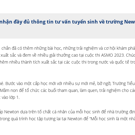
nhận đầy đủ thông tin tư vấn tuyển sinh về trường Ne
c chắn đã có thêm những bài học, những trải nghiệm và cơ hội khám phá
xuất sắc và đem về nhiều giải thưởng cao tại cuộc thi ASMO 2023. Chú
hêm nhiều thành tích xuất sắc tại các cuộc thi trong nước và quốc tế t
bé. Bước vào một cấp học mới với nhiều sự mới mẻ, bỡ ngỡ, Trường Tiểu
 Mầm non để tổ chức các buổi tham quan, làm quen, trải nghiệm cho cá
 vào lớp 1.
 cấp Newton dựa trên tố chất cá nhân của mỗi học sinh để nhà trường đ
rong quá trình học tập tương lai tại Newton để “Mỗi học sinh là một nh