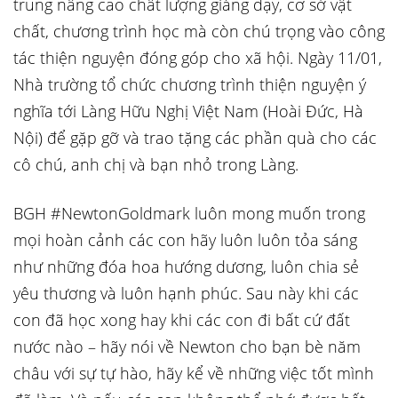
trung nâng cao chất lượng giảng dạy, cơ sở vật
chất, chương trình học mà còn chú trọng vào công
tác thiện nguyện đóng góp cho xã hội. Ngày 11/01,
Nhà trường tổ chức chương trình thiện nguyện ý
nghĩa tới Làng Hữu Nghị Việt Nam (Hoài Đức, Hà
Nội) để gặp gỡ và trao tặng các phần quà cho các
cô chú, anh chị và bạn nhỏ trong Làng.
BGH #NewtonGoldmark luôn mong muốn trong
mọi hoàn cảnh các con hãy luôn luôn tỏa sáng
như những đóa hoa hướng dương, luôn chia sẻ
yêu thương và luôn hạnh phúc. Sau này khi các
con đã học xong hay khi các con đi bất cứ đất
nước nào – hãy nói về Newton cho bạn bè năm
châu với sự tự hào, hãy kể về những việc tốt mình