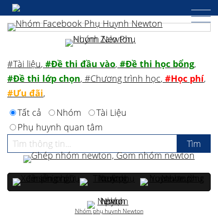
#Tài liệu
,
#Đề thi đầu vào
,
#Đề thi học bổng
,
#Đề thi lớp chọn
,
#Chương trình học
,
#Học phí
,
#Ưu đãi
,
Tất cả
Nhóm
Tài Liệu
Phụ huynh quan tâm
Nhóm phụ huynh Newton