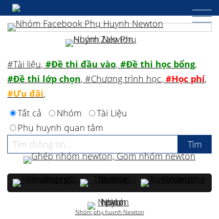
#Tài liệu
,
#Đề thi đầu vào
,
#Đề thi học bổng
,
#Đề thi lớp chọn
,
#Chương trình học
,
#Học phí
,
#Ưu đãi
,
Tất cả
Nhóm
Tài Liệu
Phụ huynh quan tâm
Nhóm phụ huynh Newton